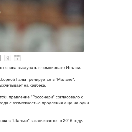
т снова выступать в чемпионате Италии.
борной Ганы тренируется в "Милане",
ассчитывает на хавбека.
web
, правление "Россонери" согласовало с
лгода с возможностью продления еще на один
инса
с "Шальке" заканчивается в 2016 году.