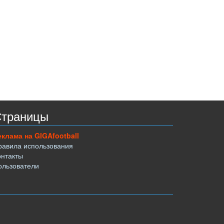
траницы
еклама на GIGAfootball
равила использования
онтакты
ользователи