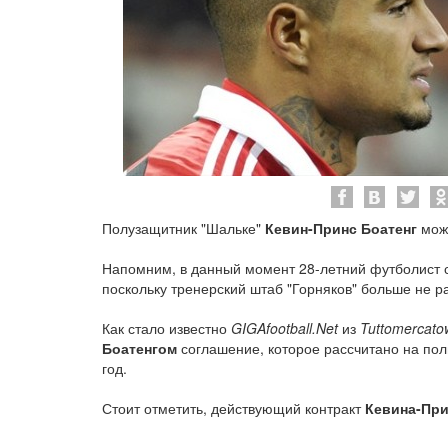
Полузащитник "Шальке"
Кевин-Принс Боатенг
може
Напомним, в данный момент 28-летний футболист с
поскольку тренерский штаб "Горняков" больше не р
Как стало известно
GIGAfootball.Net
из
Tuttomercato
Боатенгом
соглашение, которое рассчитано на по
год.
Стоит отметить, действующий контракт
Кевина-Пр