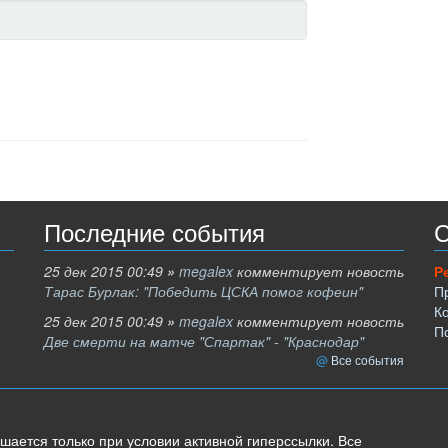
Последние события
С
25 дек 2015 00:49
»
megalex
комментирует новость
Р
Тарас Бурлак: "Победить ЦСКА помог кофеин"
П
К
25 дек 2015 00:49
»
megalex
комментирует новость
П
Две смерти на матче "Спартак" - "Краснодар"
Все события
шается только при условии активной гиперссылки. Все