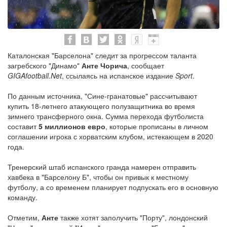
Каталонская "Барселона" следит за прогрессом таланта
загребского "Динамо"
Анте Чорича
, сообщает
GIGAfootball.Net
, ссылаясь на испанское издание
Sport
.
По данным источника, "Сине-гранатовые" рассчитывают
купить 18-летнего атакующего полузащитника во время
зимнего трансферного окна. Сумма перехода футболиста
составит
5 миллионов евро
, которые прописаны в личном
соглашении игрока с хорватским клубом, истекающем в 2020
года.
Тренерский штаб испанского гранда намерен отправить
хавбека в "Барселону Б", чтобы он привык к местному
футболу, а со временем планирует подпускать его в основную
команду.
Отметим,
Анте
также хотят заполучить "Порту", лондонский