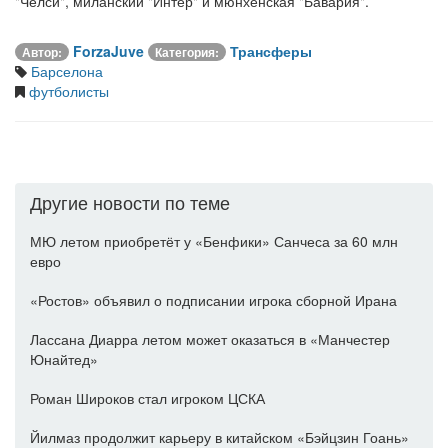
"Челси", миланский "Интер" и мюнхенская "Бавария".
ForzaJuve
Трансферы
Автор:
Категория:
Барселона
футболисты
Другие новости по теме
МЮ летом приобретёт у «Бенфики» Санчеса за 60 млн
евро
«Ростов» объявил о подписании игрока сборной Ирана
Лассана Диарра летом может оказаться в «Манчестер
Юнайтед»
Роман Широков стал игроком ЦСКА
Йилмаз продолжит карьеру в китайском «Бэйцзин Гоань»