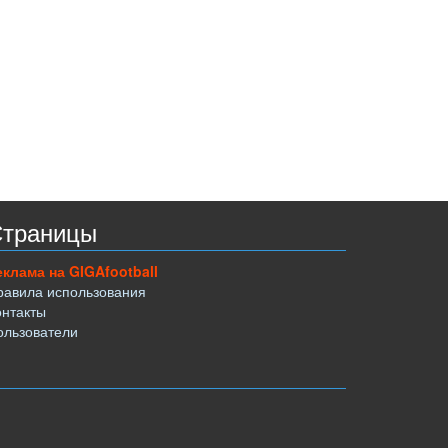
траницы
еклама на GIGAfootball
равила использования
онтакты
ользователи