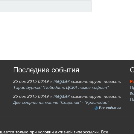
Последние события
С
25 дек 2015 00:49
»
megalex
комментирует новость
Р
Тарас Бурлак: "Победить ЦСКА помог кофеин"
П
К
25 дек 2015 00:49
»
megalex
комментирует новость
П
Две смерти на матче "Спартак" - "Краснодар"
Все события
шается только при условии активной гиперссылки. Все