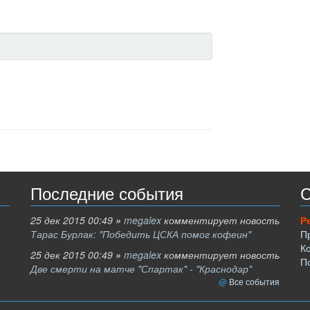
Последние события
С
25 дек 2015 00:49
»
megalex
комментирует новость
Р
Тарас Бурлак: "Победить ЦСКА помог кофеин"
П
К
25 дек 2015 00:49
»
megalex
комментирует новость
П
Две смерти на матче "Спартак" - "Краснодар"
Все события