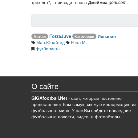
трех лет", - приводит слова
Джеймса
goal.com
.
ForzaJuve
Испания
Автор:
Категория:
Ман.Юнайтед
Реал М.
футболисты
О сайте
GIGAfootball.Net
- сайт, который постоянно
предоставляет Вам самую свежую информацию из
футбольного мира. У нас Вы найдете последние
футбольные новости, видео- и фотообзоры.