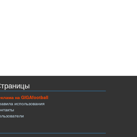
траницы
еклама на GIGAfootball
равила использования
онтакты
ользователи