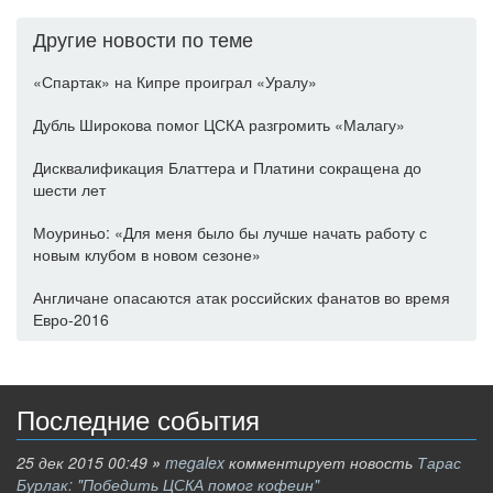
Другие новости по теме
«Спартак» на Кипре проиграл «Уралу»
Дубль Широкова помог ЦСКА разгромить «Малагу»
Дисквалификация Блаттера и Платини сокращена до
шести лет
Моуриньо: «Для меня было бы лучше начать работу с
новым клубом в новом сезоне»
Англичане опасаются атак российских фанатов во время
Евро-2016
Последние события
25 дек 2015 00:49
»
megalex
комментирует новость
Тарас
Бурлак: "Победить ЦСКА помог кофеин"