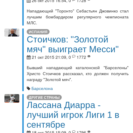
26 окт 2015 16:54, 0
1728
Нападающий "Торонто" Себастьян Джовинко стал
лучшим бомбардиром регулярного чемпионата
МЛС.
ИСПАНИЯ
Стоичков: "Золотой
мяч" выиграет Месси"
21 окт 2015 21:09, 0
1772
Бывший нападающий каталонской "Барселоны"
Христо Стоичков рассказал, кто должен получить
награду "Золотой мяч".
Барселона
ДРУГИЕ СТРАНЫ
Лассана Диарра -
лучший игрок Лиги 1 в
сентябре
18 окт 2015 15:09, 0
1796