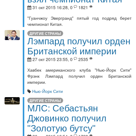
31 окт 2015 16:28, 0
1821
"Гуанчжоу Эвергранд" пятый год подряд берет
чемпионат Китая.
ДРУГИЕ СТРАНЫ
Лэмпард получил орден
Британской империи
27 окт 2015 23:55, 0
2535
Хавбек американского клуба "Нью-Йорк Сити"
Фрэнк Лэмпард получил орден Британской
империи.
Нью-Йорк Сити
ДРУГИЕ СТРАНЫ
МЛС: Себастьян
Джовинко получил
"Золотую бутсу"