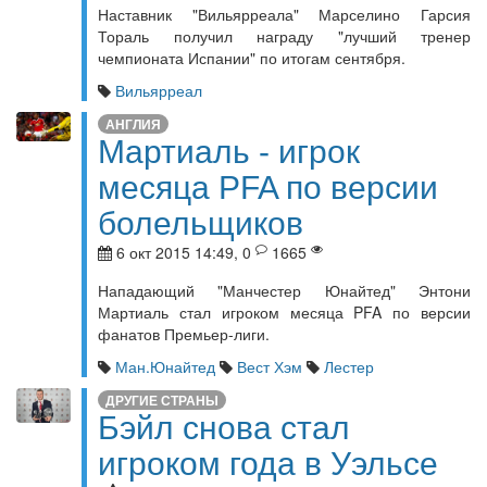
Наставник "Вильярреала" Марселино Гарсия
Тораль получил награду "лучший тренер
чемпионата Испании" по итогам сентября.
Вильярреал
АНГЛИЯ
Мартиаль - игрок
месяца PFA по версии
болельщиков
6 окт 2015 14:49, 0
1665
Нападающий "Манчестер Юнайтед" Энтони
Мартиаль стал игроком месяца PFA по версии
фанатов Премьер-лиги.
Ман.Юнайтед
Вест Хэм
Лестер
ДРУГИЕ СТРАНЫ
Бэйл снова стал
игроком года в Уэльсе