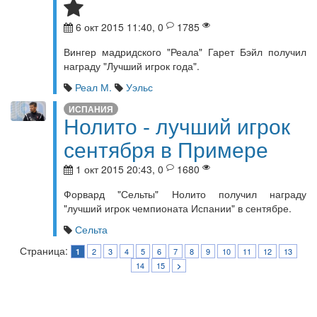
6 окт 2015 11:40, 0
1785
Вингер мадридского "Реала" Гарет Бэйл получил
награду "Лучший игрок года".
Реал М.
Уэльс
ИСПАНИЯ
Нолито - лучший игрок
сентября в Примере
1 окт 2015 20:43, 0
1680
Форвард "Сельты" Нолито получил награду
"лучший игрок чемпионата Испании" в сентябре.
Сельта
Страница:
2
3
4
5
6
7
8
9
10
11
12
13
1
14
15
>