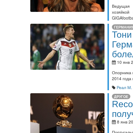
Ведущая 
хозяйкой
GIGAfootba
ГЕРМАНИ
Тони
Герм
боле
10 янв 2
Опорника 
2014 года 
Реал М.
ДРУГОЕ
Reco
полу
8 янв 20
Португаль