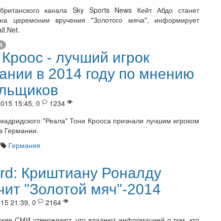
британского канала Sky Sports News Кейт Абдо станет
 на церемонии вручения "Золотого мяча", информирует
ll.Net.
Я
 Кроос - лучший игрок
ании в 2014 году по мнению
льщиков
015 15:45, 0
1234
мадридского "Реала" Тони Крооса признали лучшим игроком
в Германии.
Германия
rd: Криштиану Роналду
чит "Золотой мяч"-2014
15 21:39, 0
2164
ские СМИ утверждают, что владеют информацией о том, кто