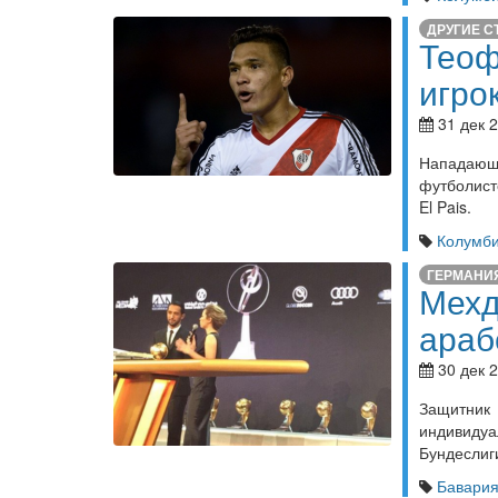
ДРУГИЕ С
Теоф
игро
31 дек 2
Нападающ
футболист
El Pais.
Колумб
ГЕРМАНИ
Мехд
араб
30 дек 2
Защитни
индивид
Бундеслиг
Бавари