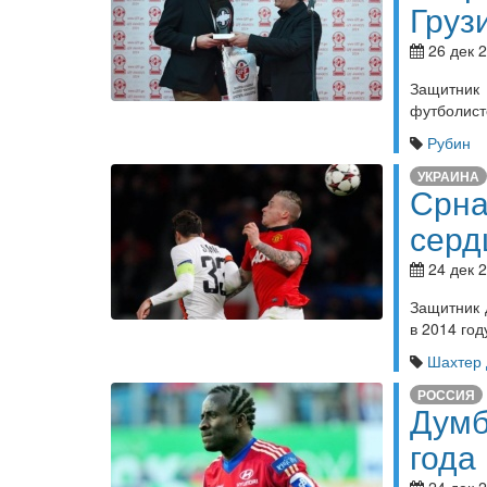
Груз
26 дек 2
Защитник 
футболист
Рубин
УКРАИНА
Срна
серд
24 дек 2
Защитник 
в 2014 год
Шахтер 
РОССИЯ
Думб
года