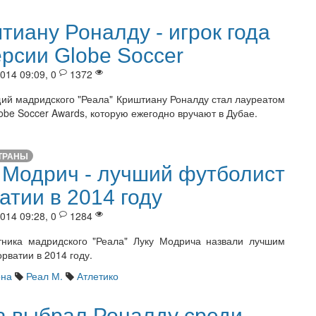
тиану Роналду - игрок года
ерсии Globe Soccer
014 09:09, 0
1372
й мадридского "Реала" Криштиану Роналду стал лауреатом
obe Soccer Awards, которую ежегодно вручают в Дубае.
ТРАНЫ
 Модрич - лучший футболист
атии в 2014 году
014 09:28, 0
1284
ника мадридского "Реала" Луку Модрича назвали лучшим
рватии в 2014 году.
она
Реал М.
Атлетико
а выбрал Роналду среди