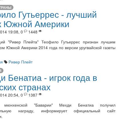
ТРАНЫ
ило Гутьеррес - лучший
к Южной Америки
014 19:08, 0
1448
ий "Ривер Плейта" Теофило Гутьеррес признан лучшим
ом Южной Америки 2014 года по версии уругвайской газеты
ия
Ривер Плейт
Я
и Бенатиа - игрок года в
ских странах
014 20:54, 0
1387
к мюнхенской "Баварии" Мехди Бенатиа получил
уальную награду, информирует официальный сайт
и.
я