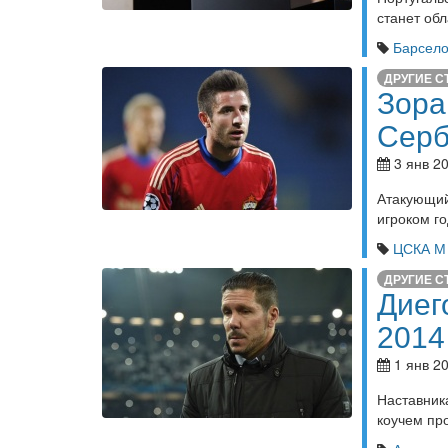
станет об
Барсел
ДРУГИЕ С
Зора
Сер
3 янв 20
Атакующи
игроком го
ЦСКА М
ДРУГИЕ С
Диег
2014
1 янв 20
Наставник
коучем пр