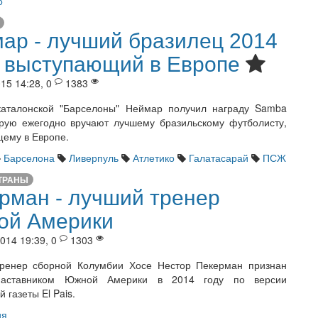
о
ар - лучший бразилец 2014
, выступающий в Европе
15 14:28, 0
1383
каталонской "Барселоны" Неймар получил награду Samba
орую ежегодно вручают лучшему бразильскому футболисту,
ему в Европе.
Барселона
Ливерпуль
Атлетико
Галатасарай
ПСЖ
ТРАНЫ
рман - лучший тренер
ой Америки
014 19:39, 0
1303
тренер сборной Колумбии Хосе Нестор Пекерман признан
аставником Южной Америки в 2014 году по версии
й газеты El Pais.
ия