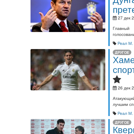
прет
27 дек 2
Главный 
голосован
Реал М.
ДРУГОЕ
Хаме
спор
26 дек 2
Атакующий
лучшим сп
Реал М.
ДРУГОЕ
Квер