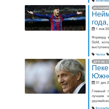
Атлетик
ИСПАНИЯ
Нейм
года
1 янв 20
Форвард 
Gold, кот
выступающ
Челси
ДРУГИЕ С
Пеке
Южн
31 дек 2
Главный 
лучшим н
уругвайско
Колумб