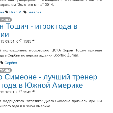
ладателем "Золотого мяча"-2014.
она
Реал М.
Бавария
ТРАНЫ
н Тошич - игрок года в
бии
15 09:54, 0
1585
й полузащитник московского ЦСКА Зоран Тошич признан
да в Сербии по версии издания Sportski Žurnal.
Сербия
ТРАНЫ
о Симеоне - лучший тренер
 года в Южной Америке
15 18:01, 0
1245
а мадридского "Атлетико" Диего Симеоне признали лучшим
ошлого года в Южной Америке.