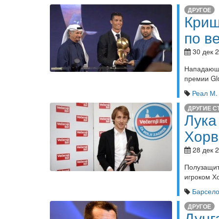
ДРУГОЕ
Криш
по в
30 дек 2
Нападающи
премии Gl
Реал М.
ДРУГИЕ С
Лука
Хорв
28 дек 2
Полузащит
игроком Хо
Барсел
ДРУГОЕ
Дунг