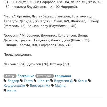
0:1 - 26 Вендт, 0:2 - 28 Раффаэл, 0:3 - 54, пенальти Джака, 1:3
- 82, пенальти Баумйоханн, 1:4 - 90 Нордтвейт.
"Герта": Ярстейн, Лустенбергер, Лангкамп, Платтенхардт,
Харагути, Дарида, Джигерджи (Ронни, 62), Шелбред, Штокер
(Регезель, 78), Вайзер, Калу (Баумйоханн, 46).
"Боруссия" М: Зоммер, Домингес, Кристенсен, Вендт,
Джонсон, Траоре, Нордтвейт, Джака, Дауд (Шульц, 71),
Штиндль (Хргота, 90), Раффаэл (Азар, 74).
Предупреждения:
Лангкамп (54), Джонсон (76), Штокер (77).
ForzaJuve
Германия
Автор:
Категория:
Вердер
Герта
Шальке
Боруссия Д.
Кельн
Хоффенхайм
Боруссия Мх
Майнц
матчи