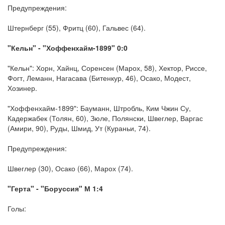
Предупреждения:
Штернберг (55), Фритц (60), Гальвес (64).
"Кельн" - "Хоффенхайм-1899" 0:0
"Кельн": Хорн, Хайнц, Соренсен (Марох, 58), Хектор, Риссе,
Фогт, Леманн, Нагасава (Битенкур, 46), Осако, Модест,
Хозинер.
"Хоффенхайм-1899": Бауманн, Штробль, Ким Чжин Су,
Кадержабек (Толян, 60), Зюле, Полянски, Швеглер, Варгас
(Амири, 90), Руды, Шмид, Ут (Кураньи, 74).
Предупреждения:
Швеглер (30), Осако (66), Марох (74).
"Герта" - "Боруссия" М 1:4
Голы: