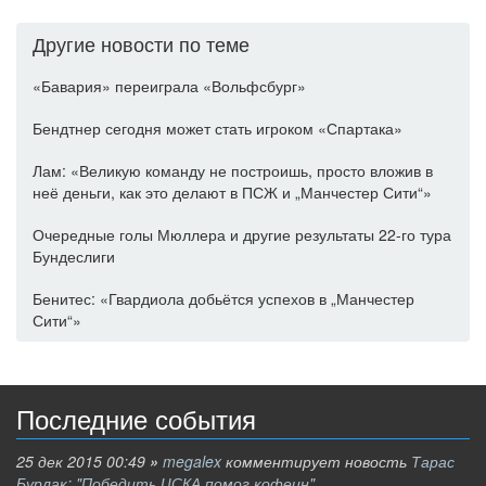
Другие новости по теме
«Бавария» переиграла «Вольфсбург»
Бендтнер сегодня может стать игроком «Спартака»
Лам: «Великую команду не построишь, просто вложив в
неё деньги, как это делают в ПСЖ и „Манчестер Сити“»
Очередные голы Мюллера и другие результаты 22-го тура
Бундеслиги
Бенитес: «Гвардиола добьётся успехов в „Манчестер
Сити“»
Последние события
25 дек 2015 00:49
»
megalex
комментирует новость
Тарас
Бурлак: "Победить ЦСКА помог кофеин"