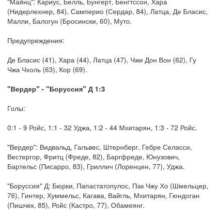
"Майнц": Кариус, Белль, Бунгерт, Бенгтссон, Хара
(Нидерлехнер, 84), Самперио (Сердар, 84), Латца, Де Бласис,
Малли, Балогун (Бросински, 60), Муто.
Предупреждения:
Де Бласис (41), Хара (44), Латца (47), Чжи Дон Вон (62), Гу
Чжа Чхоль (63), Кор (69).
"Вердер" - "Боруссия" Д 1:3
Голы:
0:1 - 9 Ройс, 1:1 - 32 Уджа, 1:2 - 44 Мхитарян, 1:3 - 72 Ройс.
"Вердер": Видвальд, Гальвес, Штернберг, Гебре Селасси,
Вестергор, Фритц (Фреде, 82), Баргфреде, Юнузович,
Бартельс (Писарро, 83), Гриллич (Лоренцен, 77), Уджа.
"Боруссия" Д: Бюрки, Папастатопулос, Пак Чжу Хо (Шмельцер,
76), Гинтер, Хуммельс, Кагава, Вайгль, Мхитарян, Гюндоган
(Пишчек, 85), Ройс (Кастро, 77), Обамеянг.