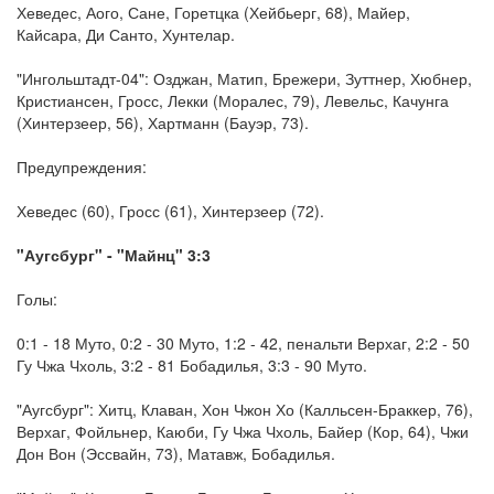
Хеведес, Аого, Сане, Горетцка (Хейбьерг, 68), Майер,
Кайсара, Ди Санто, Хунтелар.
"Ингольштадт-04": Озджан, Матип, Брежери, Зуттнер, Хюбнер,
Кристиансен, Гросс, Лекки (Моралес, 79), Левельс, Качунга
(Хинтерзеер, 56), Хартманн (Бауэр, 73).
Предупреждения:
Хеведес (60), Гросс (61), Хинтерзеер (72).
"Аугсбург" - "Майнц" 3:3
Голы:
0:1 - 18 Муто, 0:2 - 30 Муто, 1:2 - 42, пенальти Верхаг, 2:2 - 50
Гу Чжа Чхоль, 3:2 - 81 Бобадилья, 3:3 - 90 Муто.
"Аугсбург": Хитц, Клаван, Хон Чжон Хо (Калльсен-Браккер, 76),
Верхаг, Фойльнер, Каюби, Гу Чжа Чхоль, Байер (Кор, 64), Чжи
Дон Вон (Эссвайн, 73), Матавж, Бобадилья.