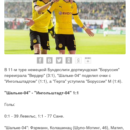
В 11-м туре немецкой Бундеслиги дортмундская "Боруссия"
переиграла "Вердер" (3:1), "Шальке-04" поделил очки с
"Ингольштадтом" (1:1), а "Герта" уступила "Боруссии" М (1:4).
"Шальке-04" - "Ингольштадт-04" 1:1
Голы:
0:1 - 39 Левельс, 1:1 - 77 Сане.
"Шальке-04": Фэрманн, Колашинац (Шупо-Мотинг, 46), Матип,