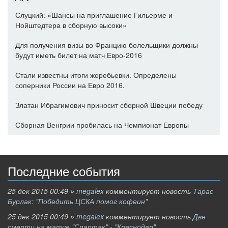
Слуцкий: «Шансы на приглашение Гильерме и
Нойштедтера в сборную высоки»
Для получения визы во Францию болельщики должны
будут иметь билет на матч Евро-2016
Стали известны итоги жеребьевки. Определены
соперники России на Евро 2016.
Златан Ибрагимович приносит сборной Швеции победу
Сборная Венгрии пробилась на Чемпионат Европы
Последние события
25 дек 2015 00:49
»
megalex
комментирует новость
Тарас
Бурлак: "Победить ЦСКА помог кофеин"
25 дек 2015 00:49
»
megalex
комментирует новость
Две
смерти на матче "Спартак" - "Краснодар"