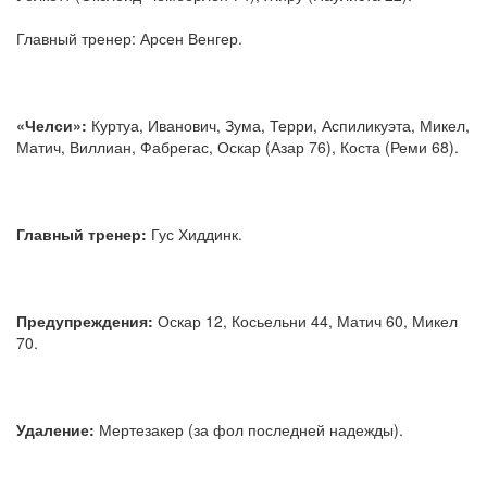
Главный тренер: Арсен Венгер.
«Челси»:
Куртуа, Иванович, Зума, Терри, Аспиликуэта, Микел,
Матич, Виллиан, Фабрегас, Оскар (Азар 76), Коста (Реми 68).
Главный тренер:
Гус Хиддинк.
Предупреждения:
Оскар 12, Косьельни 44, Матич 60, Микел
70.
Удаление:
Мертезакер (за фол последней надежды).