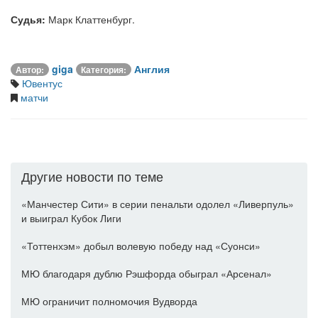
Судья:
Марк Клаттенбург.
giga
Англия
Автор:
Категория:
Ювентус
матчи
Другие новости по теме
«Манчестер Сити» в серии пенальти одолел «Ливерпуль»
и выиграл Кубок Лиги
«Тоттенхэм» добыл волевую победу над «Суонси»
МЮ благодаря дублю Рэшфорда обыграл «Арсенал»
МЮ ограничит полномочия Вудворда