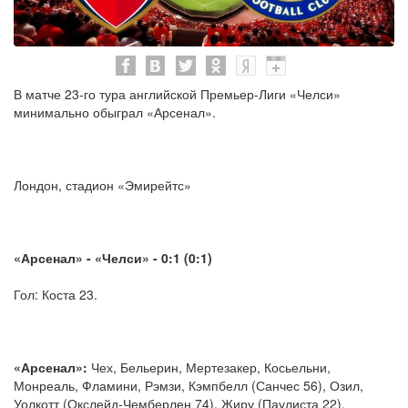
В матче 23-го тура английской Премьер-Лиги «Челси»
минимально обыграл «Арсенал».
Лондон, стадион «Эмирейтс»
«Арсенал» - «Челси» - 0:1 (0:1)
Гол: Коста 23.
«Арсенал»:
Чех, Бельерин, Мертезакер, Косьельни,
Монреаль, Фламини, Рэмзи, Кэмпбелл (Санчес 56), Озил,
Уолкотт (Окслейд-Чемберлен 74), Жиру (Паулиста 22).