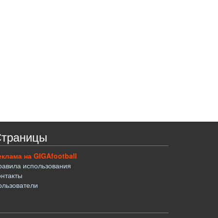
траницы
еклама на GIGAfootball
равила использования
онтакты
ользователи