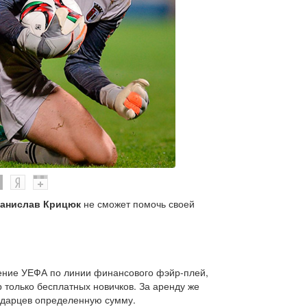
танислав Крицюк
не сможет помочь своей
ение УЕФА по линии финансового фэйр-плей,
р только бесплатных новичков. За аренду же
одарцев определенную сумму.