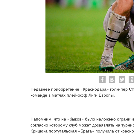
Недавнее приобретение «Краснодара» голкипер
С
команде в матчах плей-офф Лиги Европы.
Напомним, что на «быков» было наложено огранич
согласно которому клуб может дозаявлять на турни
Крицюка португальская «Брага» получила от красн