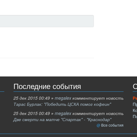
Последние события
С
25 дек 2015 00:49
»
megalex
комментирует новость
Р
Тарас Бурлак: "Победить ЦСКА помог кофеин"
П
К
25 дек 2015 00:49
»
megalex
комментирует новость
П
Две смерти на матче "Спартак" - "Краснодар"
Все события