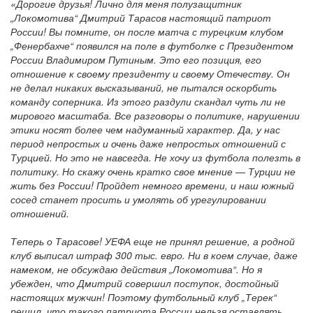
«Дорогие друзья! Лично для меня полузащитник
„Локомотива“ Дмитрий Тарасов настоящий патриот
России! Вы помните, он после матча с турецким клубом
„Фенербахче“ появился на поле в футболке с Президентом
России Владимиром Путиным. Это его позиция, его
отношение к своему президенту и своему Отечеству. Он
не делал никаких высказываний, не пытался оскорбить
команду соперника. Из этого раздули скандал чуть ли не
мирового масштаба. Все разговоры о политике, нарушении
этики носят более чем надуманный характер. Да, у нас
период непростых и очень даже непростых отношений с
Турцией. Но это не навсегда. Не хочу из футбола полезть в
политику. Но скажу очень кратко свое мнение — Турции не
жить без России! Пройдет немного времени, и наш южный
сосед станет просить и умолять об урегулировании
отношений.
Теперь о Тарасове! УЕФА еще не принял решение, а родной
клуб выписал штраф 300 тыс. евро. Ни в коем случае, даже
намеком, не обсуждаю действия „Локомотива“. Но я
убежден, что Дмитрий совершил поступок, достойный
настоящих мужчин! Поэтому футбольный клуб „Терек“
решил, что такого патриота России нельзя оставлять