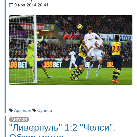
9 ноя 2014 20:41
Арсенал
Суонси
АНГЛИЯ
"Ливерпуль" 1:2 "Челси".