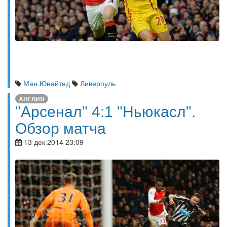
Ман.Юнайтед
Ливерпуль
АНГЛИЯ
"Арсенал" 4:1 "Ньюкасл".
Обзор матча
13 дек 2014 23:09