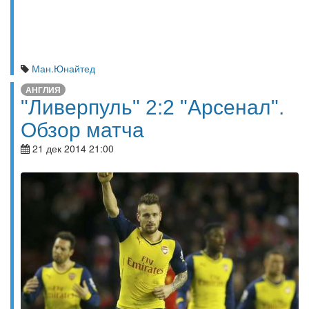
Ман.Юнайтед
АНГЛИЯ
"Ливерпуль" 2:2 "Арсенал".
Обзор матча
21 дек 2014 21:00