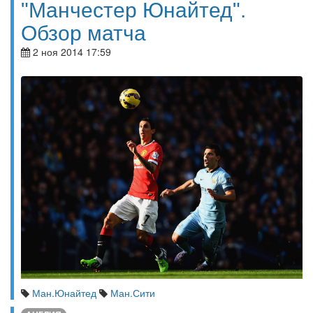
"Манчестер Юнайтед".
Обзор матча
2 ноя 2014 17:59
Ман.Юнайтед
Ман.Сити