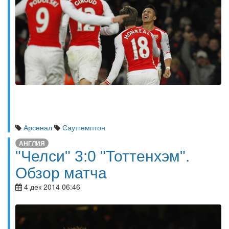
Арсенал
Саутгемптон
АНГЛИЯ
"Челси" 3:0 "Тоттенхэм".
Обзор матча
4 дек 2014 06:46