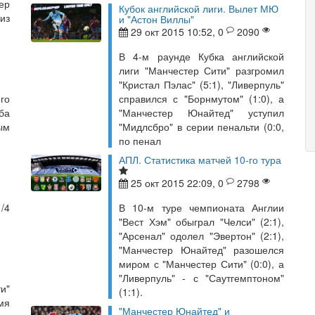
ер
Кубок английской лиги. Вылет МЮ
из
и "Астон Виллы"
29 окт 2015 10:52, 0
2090
В 4-м раунде Кубка английской
лиги "Манчестер Сити" разгромил
"Кристал Пэлас" (5:1), "Ливерпуль"
го
справился с "Борнмутом" (1:0), а
ба
"Манчестер Юнайтед" уступил
ым
"Мидлсбро" в серии пенальти (0:0,
.
по пенал
АПЛ. Статистика матчей 10-го тура
25 окт 2015 22:09, 0
2798
/4
В 10-м туре чемпионата Англии
"Вест Хэм" обыграл "Челси" (2:1),
"Арсенал" одолел "Эвертон" (2:1),
"Манчестер Юнайтед" разошелся
миром с "Манчестер Сити" (0:0), а
"Ливерпуль" - с "Саутгемптоном"
и"
(1:1).
мя
"Манчестер Юнайтед" и