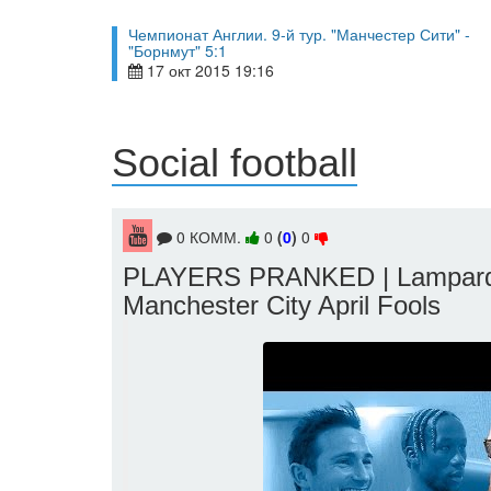
Чемпионат Англии. 9-й тур. "Манчестер Сити" -
"Борнмут" 5:1
17 окт 2015 19:16
Social football
0 КОММ.
0
(
0
)
0
PLAYERS PRANKED | Lampard, K
Manchester City April Fools