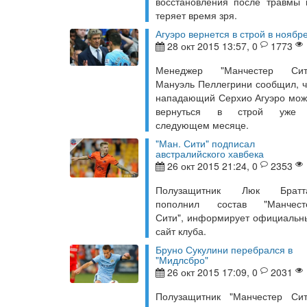
восстановления после травмы 
теряет время зря.
Агуэро вернется в строй в ноябр
28 окт 2015 13:57, 0
1773
Менеджер "Манчестер Сит
Мануэль Пеллегрини сообщил, ч
нападающий Серхио Агуэро мож
вернуться в строй уже
следующем месяце.
"Ман. Сити" подписал
австралийского хавбека
26 окт 2015 21:24, 0
2353
Полузащитник Люк Братт
пополнил состав "Манчест
Сити", информирует официальн
сайт клуба.
Бруно Сукулини перебрался в
"Мидлсбро"
26 окт 2015 17:09, 0
2031
Полузащитник "Манчестер Сит