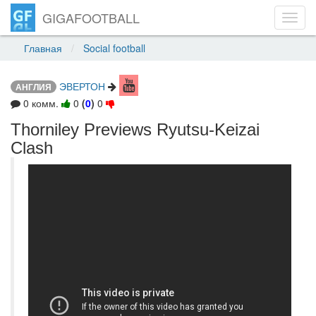
GIGAFOOTBALL
Toggl
navig
Главная
Social football
ЭВЕРТОН
АНГЛИЯ
0 комм.
0
(
0
)
0
Thorniley Previews Ryutsu-Keizai
Clash