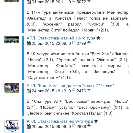
31 окт 2015 20:11, 0
5072
В 11-м туре английской Премьер-лиги "Манчестер
Юнайтед" и "Кристал Пэлас" голов не забивали
(0:0), "Арсенал" разбил "Суонси" (3:0), а
"Манчестер Сити" победил "Норвич" (2:1).
АПЛ. Статистика матчей 10-го тура
25 окт 2015 22:09, 0
2799
В 10-м туре чемпионата Англии "Вест Хэм" обыграл
"Челси" (2:1), "Арсенал" одолел "Эвертон" (2:1),
"Манчестер Юнайтед" разошелся миром с
"Манчестер Сити" (0:0), а "Ливерпуль" - с
"Саутгемптоном" (1:1).
АПЛ. "Вест Хэм" продолжил "топить" "Челси"
24 окт 2015 19:13, 0
2476
В 10-м туре АПЛ "Вест Хэма" переиграл "Челси"
(2:1), "Норвич" уступил "Вест Бромвичу" (0:1), а
"Лестер" был сильнее "Кристал Пэлас" (1:0).
АПЛ. Статистика матчей 9-го тура
20 окт 2015 09:08, 0
2668