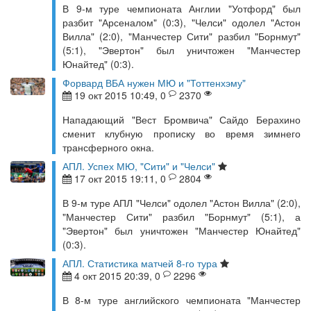
В 9-м туре чемпионата Англии "Уотфорд" был
разбит "Арсеналом" (0:3), "Челси" одолел "Астон
Вилла" (2:0), "Манчестер Сити" разбил "Борнмут"
(5:1), "Эвертон" был уничтожен "Манчестер
Юнайтед" (0:3).
Форвард ВБА нужен МЮ и "Тоттенхэму"
19 окт 2015 10:49, 0
2370
Нападающий "Вест Бромвича" Сайдо Берахино
сменит клубную прописку во время зимнего
трансферного окна.
АПЛ. Успех МЮ, "Сити" и "Челси"
17 окт 2015 19:11, 0
2804
В 9-м туре АПЛ "Челси" одолел "Астон Вилла" (2:0),
"Манчестер Сити" разбил "Борнмут" (5:1), а
"Эвертон" был уничтожен "Манчестер Юнайтед"
(0:3).
АПЛ. Статистика матчей 8-го тура
4 окт 2015 20:39, 0
2296
В 8-м туре английского чемпионата "Манчестер