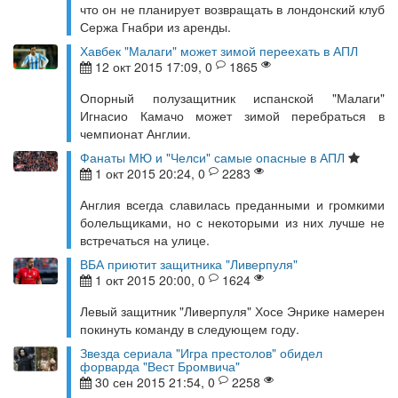
что он не планирует возвращать в лондонский клуб
Сержа Гнабри из аренды.
Хавбек "Малаги" может зимой переехать в АПЛ
12 окт 2015 17:09, 0
1865
Опорный полузащитник испанской "Малаги"
Игнасио Камачо может зимой перебраться в
чемпионат Англии.
Фанаты МЮ и "Челси" самые опасные в АПЛ
1 окт 2015 20:24, 0
2283
Англия всегда славилась преданными и громкими
болельщиками, но с некоторыми из них лучше не
встречаться на улице.
ВБА приютит защитника "Ливерпуля"
1 окт 2015 20:00, 0
1624
Левый защитник "Ливерпуля" Хосе Энрике намерен
покинуть команду в следующем году.
Звезда сериала "Игра престолов" обидел
форварда "Вест Бромвича"
30 сен 2015 21:54, 0
2258