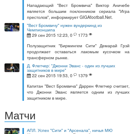
Нападающий "Вест Бромвича" Виктор Аничебе
является большим поклонником сериала "Игра
престолов", информирует GIGAfootball.Net.
"Вест Бромвичу" нужен вундеркинд из
Чемпионшипа
29 сен 2015 12:23, 0
1773
Полузащитник "Бирмингем Сити" Демарай Грэй
продолжает оставаться лакомым кусочком на
трансферном рынке.
Д. Флетчер: "Джонни Эванс - один из лучших
защитников в мире"
22 сен 2015 19:53, 0
1379
Капитан "Вест Бромвича" Даррен Флетчер считает,
что Джонни Эванс является одним из лучших
защитником в мире.
Матчи
АПЛ. Успех "Сити" и "Арсенала", ничья МЮ