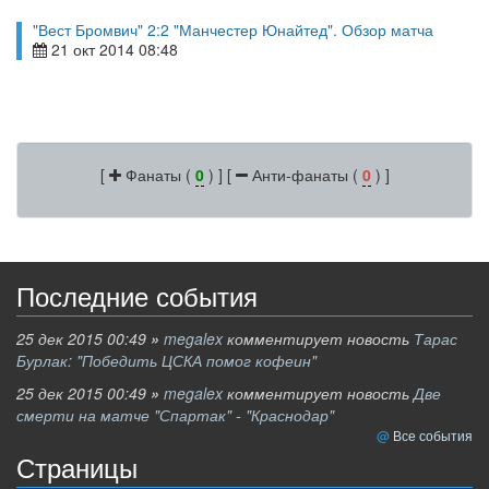
"Вест Бромвич" 2:2 "Манчестер Юнайтед". Обзор матча
21 окт 2014 08:48
[
Фанаты (
0
) ] [
Анти-фанаты (
0
) ]
Последние события
25 дек 2015 00:49
»
megalex
комментирует новость
Тарас
Бурлак: "Победить ЦСКА помог кофеин"
25 дек 2015 00:49
»
megalex
комментирует новость
Две
смерти на матче "Спартак" - "Краснодар"
Все события
Страницы