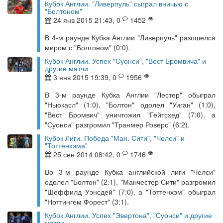
Кубок Англии. "Ливерпуль" сыграл вничью с
"Болтоном"
24 янв 2015 21:43, 0
1452
В 4-м раунде Кубка Англии "Ливерпуль" разошелся
миром с "Болтоном" (0:0).
Кубок Англии. Успех "Суонси", "Вест Бромвича" и
другие матчи
3 янв 2015 19:39, 0
1956
В 3-м раунде Кубка Англии "Лестер" обыграл
"Ньюкасл" (1:0), "Болтон" одолел "Уиган" (1:0),
"Вест Бромвич" уничтожил "Гейтсхед" (7:0), а
"Суонси" разгромил "Транмер Роверс" (6:2).
Кубок Лиги. Победа "Ман. Сити", "Челси" и
"Тоттенхэма"
25 сен 2014 08:42, 0
1746
Во 3-м раунде Кубка английской лиги "Челси"
одолел "Болтон" (2:1), "Манчестер Сити" разгромил
"Шеффилд Уэнсдей" (7:0), а "Тоттенхэм" обыграл
"Ноттингем Форест" (3:1).
Кубок Англии. Успех "Эвертона", "Суонси" и другие
матчи