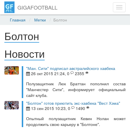
GIGAFOOTBALL
Toggl
navig
Главная
Метки
Болтон
Болтон
Новости
"Ман. Сити" подписал австралийского хавбека
26 окт 2015 21:24, 0
2355
Полузащитник Люк Браттан пополнил состав
"Манчестер Сити", информирует официальный
сайт клуба.
"Болтон" готов приютить экс-хавбека "Вест Хэма"
13 сен 2015 10:23, 0
1490
Опытный полузащитник Кевин Нолан может
продолжить свою карьеру в "Болтоне".