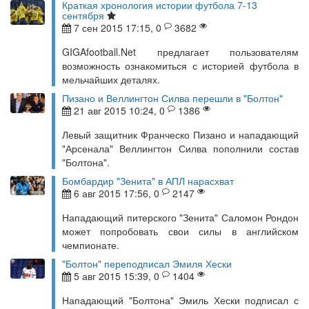
Краткая хронология истории футбола 7-13
сентября
7 сен 2015 17:15, 0
3682
GIGAfootball.Net предлагает пользователям
возможность ознакомиться с историей футбола в
мельчайших деталях.
Пизано и Веллингтон Силва перешли в "Болтон"
21 авг 2015 10:24, 0
1386
Левый защитник Франческо Пизано и нападающий
"Арсенала" Веллингтон Силва пополнили состав
"Болтона".
Бомбардир "Зенита" в АПЛ нарасхват
6 авг 2015 17:56, 0
2147
Нападающий питерского "Зенита" Саломон Рондон
может попробовать свои силы в английском
чемпионате.
"Болтон" переподписал Эмиля Хески
5 авг 2015 15:39, 0
1404
Нападающий "Болтона" Эмиль Хески подписал с