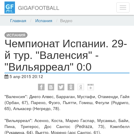
GIGAFOOTBALL
Toggl
navig
Главная
Испания
Видео
ИСПАНИЯ
Чемпионат Испании. 29-
й тур. "Валенсия" -
"Вильярреал" 0:0
5 апр 2015 20:12
"Валенсия": Диего Алвес, Барраган, Мустафи, Отаменди, Гайя
(Орбан, 67), Парехо, Фуэго, Пьятти, Гомеш, Фегули (Родриго,
65), Алькасер (Негредо, 78).
"Вильярреал": Асенхо, Коста, Марио Гаспар, Мусаккьо, Байи,
Пина, Тригерос, Дос Сантос (Pedraza, 73), Кэмпбелл
(Рукавина, 64), Вьетто, Морено (дос Сантос, 61).