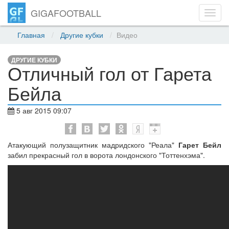
GIGAFOOTBALL
Toggl
navig
Главная
Другие кубки
Видео
ДРУГИЕ КУБКИ
Отличный гол от Гарета
Бейла
5 авг 2015 09:07
Атакующий полузащитник мадридского "Реала"
Гарет Бейл
забил прекрасный гол в ворота лондонского "Тоттенхэма".