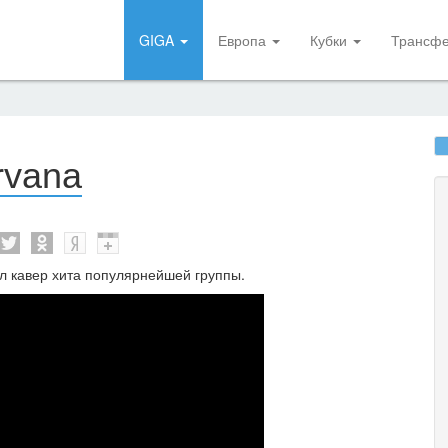
GIGA
Европа
Кубки
Трансф
rvana
 кавер хита популярнейшей группы.