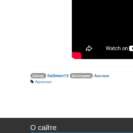
halimon13
Англия
Автор:
Категория:
Арсенал
О сайте