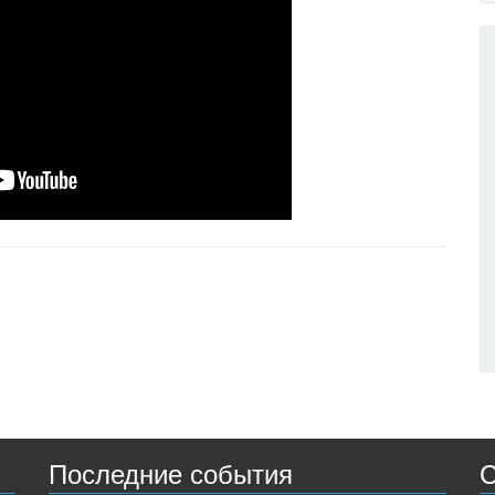
Последние события
С