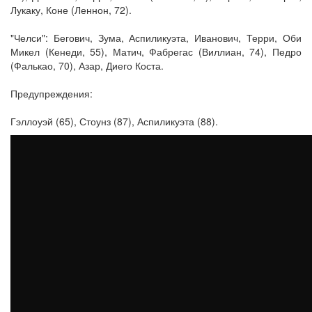
Лукаку, Коне (Леннон, 72).
"Челси": Бегович, Зума, Аспиликуэта, Иванович, Терри, Оби
Микел (Кенеди, 55), Матич, Фабрегас (Виллиан, 74), Педро
(Фалькао, 70), Азар, Диего Коста.
Предупреждения:
Гэллоуэй (65), Стоунз (87), Аспиликуэта (88).