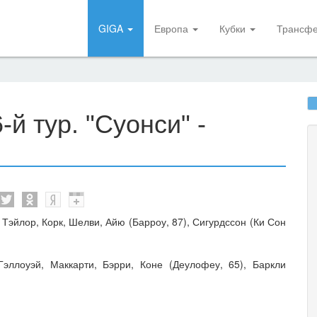
GIGA
Европа
Кубки
Трансф
й тур. "Суонси" -
 Тэйлор, Корк, Шелви, Айю (Барроу, 87), Сигурдссон (Ки Сон
 Гэллоуэй, Маккарти, Бэрри, Коне (Деулофеу, 65), Баркли