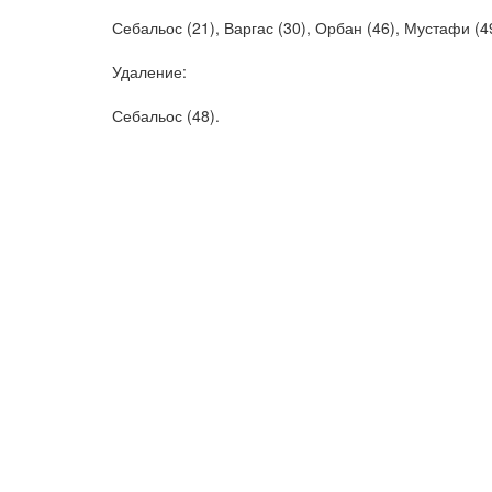
Себальос (21), Варгас (30), Орбан (46), Мустафи (49
Удаление:
Себальос (48).