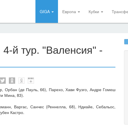
GIGA
Европа
Кубки
Трансф
4-й тур. "Валенсия" -
р, Орбан (де Пауль, 66), Парехо, Хави Фуэго, Андре Гомеш
ти Мина, 83).
рманн, Варгас, Санчес (Реннелла, 68), Ндиайе, Себальос,
Рубен Кастро.