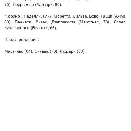
75), Боррьелло (Ладзари, 86).
"Торино": Паделли, Глик, Моретти, Сильва, Бово, Гацци (Аккуа,
60), Беннаси, Вивес, Дзаппакоста (Мартинес, 73), Лопес,
Куальярелла (Белотти, 66).
Предупреждения:
Мартиньо (64), Сильва (76), Ладзари (89).