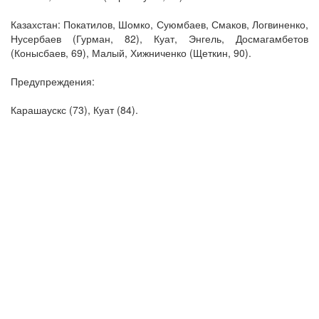
Казахстан: Покатилов, Шомко, Суюмбаев, Смаков, Логвиненко,
Нусербаев (Гурман, 82), Куат, Энгель, Досмагамбетов
(Конысбаев, 69), Малый, Хижниченко (Щеткин, 90).
Предупреждения:
Карашаускс (73), Куат (84).