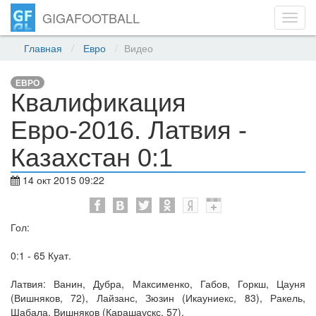
GIGAFOOTBALL
Toggl
navig
Главная
Евро
Видео
ЕВРО
Квалификация
Евро-2016. Латвия -
Казахстан 0:1
14 окт 2015 09:22
Гол:
0:1 - 65 Куат.
Латвия: Ванин, Дубра, Максименко, Габов, Горкш, Цауня
(Вишняков, 72), Лайзанс, Зюзин (Икауниекс, 83), Ракель,
Шабала, Вишняков (Карашаускс, 57).