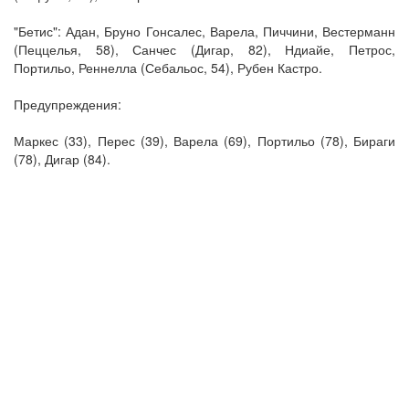
"Бетис": Адан, Бруно Гонсалес, Варела, Пиччини, Вестерманн
(Пеццелья, 58), Санчес (Дигар, 82), Ндиайе, Петрос,
Портильо, Реннелла (Себальос, 54), Рубен Кастро.
Предупреждения:
Маркес (33), Перес (39), Варела (69), Портильо (78), Бираги
(78), Дигар (84).