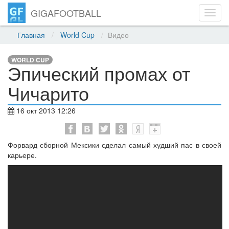
GIGAFOOTBALL
Toggl
navig
Главная
World Cup
Видео
WORLD CUP
Эпический промах от
Чичарито
16 окт 2013 12:26
Форвард сборной Мексики сделал самый худший пас в своей
карьере.