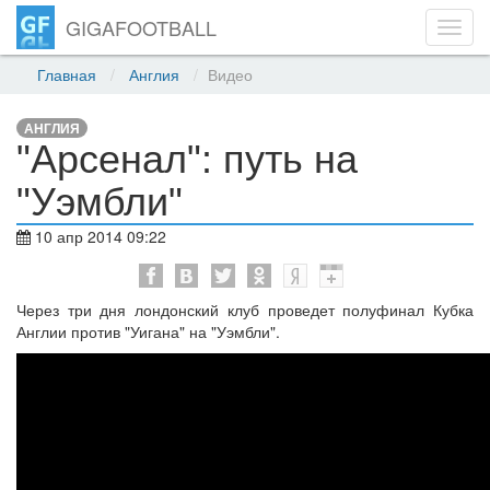
GIGAFOOTBALL
Toggl
navig
Главная
Англия
Видео
АНГЛИЯ
"Арсенал": путь на
"Уэмбли"
10 апр 2014 09:22
Через три дня лондонский клуб проведет полуфинал Кубка
Англии против "Уигана" на "Уэмбли".