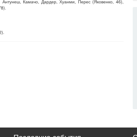
, Антунеш, Камачо, Дардер, Хуанми, Перес (Яковенко, 46),
8).
2).