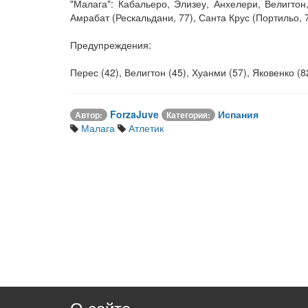
"Малага": Кабальеро, Элизеу, Анхелери, Велигтон
Амрабат (Рескальдани, 77), Санта Крус (Портильо, 7
Предупреждения:
Перес (42), Велигтон (45), Хуанми (57), Яковенко (8
ForzaJuve
Испания
Автор:
Категория:
Малага
Атлетик