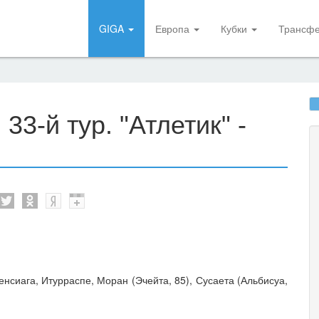
GIGA
Европа
Кубки
Трансф
3-й тур. "Атлетик" -
енсиага, Итурраспе, Моран (Эчейта, 85), Сусаета (Альбисуа,