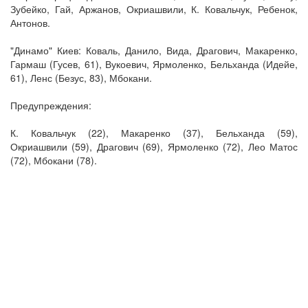
Зубейко, Гай, Аржанов, Окриашвили, К. Ковальчук, Ребенок,
Антонов.
"Динамо" Киев: Коваль, Данило, Вида, Драгович, Макаренко,
Гармаш (Гусев, 61), Вукоевич, Ярмоленко, Бельханда (Идейе,
61), Ленс (Безус, 83), Мбокани.
Предупреждения:
К. Ковальчук (22), Макаренко (37), Бельханда (59),
Окриашвили (59), Драгович (69), Ярмоленко (72), Лео Матос
(72), Мбокани (78).