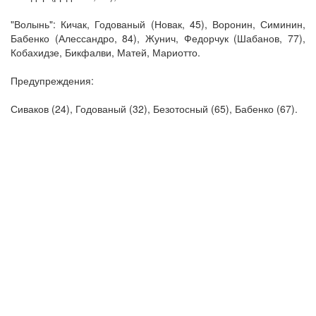
"Волынь": Кичак, Годованый (Новак, 45), Воронин, Симинин,
Бабенко (Алессандро, 84), Жунич, Федорчук (Шабанов, 77),
Кобахидзе, Бикфалви, Матей, Мариотто.
Предупреждения:
Сиваков (24), Годованый (32), Безотосный (65), Бабенко (67).