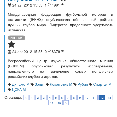
24 авг 2012 15:53, 1
4991
Международная федерация футбольной истории и
статистики (IFFHS) опубликовала обновленный рейтинг
лучших клубов мира. Лидерство продолжает удерживать
испанская
РОССИЯ
24 авг 2012 15:53, 0
8379
Всероссийский центр изучения общественного мнения
(ВЦИОМ) опубликовал результаты исследования,
направленного на выявление самых популярных
российских клубов и игроков.
Динамо М
Зенит
Локомотив М
Рубин
Спартак М
ЦСКА М
Страница:
1
2
3
4
5
6
7
8
9
10
11
13
<
12
14
15
>