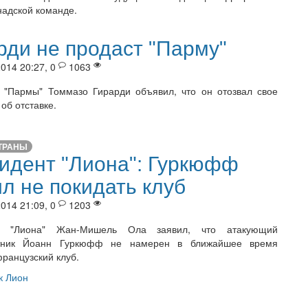
надской команде.
рди не продаст "Парму"
014 20:27, 0
1063
 "Пармы" Томмазо Гирарди объявил, что он отозвал свое
об отставке.
ТРАНЫ
идент "Лиона": Гуркюфф
л не покидать клуб
014 21:09, 0
1203
т "Лиона" Жан-Мишель Ола заявил, что атакующий
тник Йоанн Гуркюфф не намерен в ближайшее время
французский клуб.
 Лион