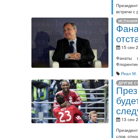
Президент
встречи с
ИСПАНИЯ
Фана
отст
15 сен 2
Фанаты м
Флорентин
Реал М.
ДРУГИЕ С
През
буде
след
13 сен 2
Президент
слов отн