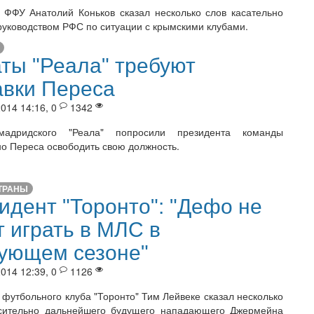
 ФФУ Анатолий Коньков сказал несколько слов касательно
 руководством РФС по ситуации с крымскими клубами.
ты "Реала" требуют
авки Переса
014 14:16, 0
1342
адридского "Реала" попросили президента команды
о Переса освободить свою должность.
ТРАНЫ
идент "Торонто": "Дефо не
т играть в МЛС в
ующем сезоне"
014 12:39, 0
1126
 футбольного клуба "Торонто" Тим Лейвеке сказал несколько
осительно дальнейшего будущего нападающего Джермейна