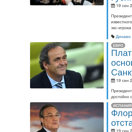
19 сен 2
Президент
известног
экс-игрока
Динамо 
ЕВРО
Плат
осно
Санк
19 сен 2
Президен
достойно 
ИСПАНИЯ
Флор
отст
19 сен 2