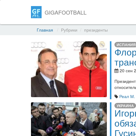
GIGAFOOTBALL
Главная
Рубрики
президенты
ИСПАНИЯ
Флор
тран
20 сен 2
Президен
относител
Реал М.
УКРАИНА
Игор
обяз
Гуси