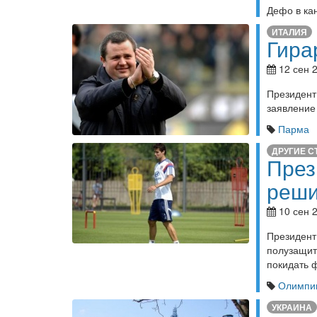
Дефо в ка
ИТАЛИЯ
Гира
12 сен 2
Президент
заявление 
Парма
ДРУГИЕ С
През
реши
10 сен 2
Президен
полузащи
покидать 
Олимпик
УКРАИНА