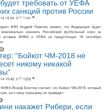
будет требовать от УЕФА
ких санкций против России
14 15:24, 0
1141
идент ФФУ Андрей Павелко заявил, что Федерация будет
ь максимально наказать Российский футбольный союз за
е уставов ФИФА и УЕФА на предстоящих 18 сентября
ах.
UP
тер: "Бойкот ЧМ-2018 не
есет никому никакой
зы"
14 15:45, 0
1225
 ФИФА Йозеф Блаттер считает, что бойкот ЧМ-2018, который
ссия, ни к чему хорошему не приведет.
Я
ини накажет Рибери, если