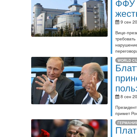
ФФУ 
жест
9 сен 20
Вице-през
требоват
нарушени
переговор
WORLD C
Блат
прин
поль
8 сен 20
Президент
примет Ро
ГЕРМАНИ
Плат