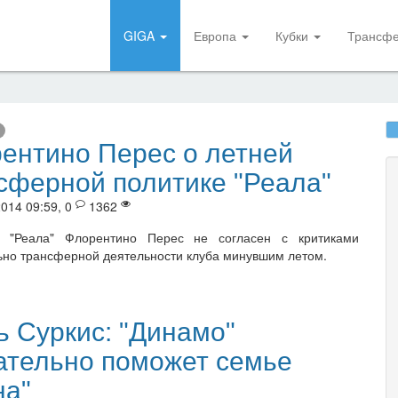
GIGA
Европа
Кубки
Трансф
ентино Перес о летней
сферной политике "Реала"
014 09:59, 0
1362
т "Реала" Флорентино Перес не согласен с критиками
ьно трансферной деятельности клуба минувшим летом.
ь Суркис: "Динамо"
ательно поможет семье
на"