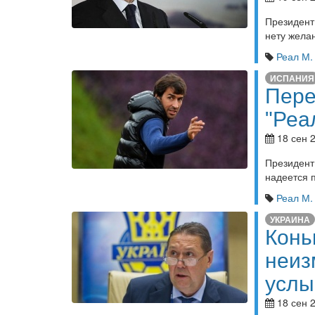
Президент
нету желан
Реал М.
ИСПАНИЯ
Пере
"Реа
18 сен 2
Президент
надеется п
Реал М.
УКРАИНА
Конь
неиз
услы
18 сен 2