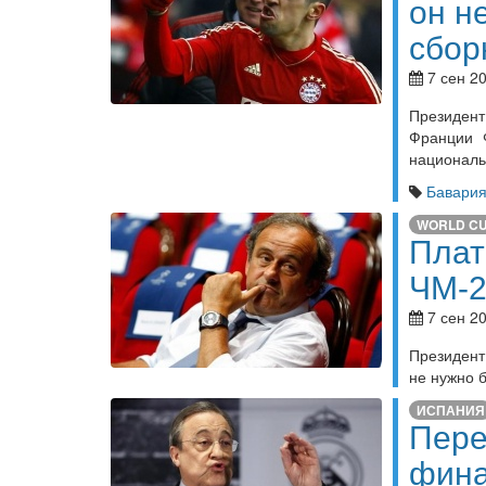
он н
сбор
7 сен 20
Президен
Франции 
националь
Бавари
WORLD C
Плат
ЧМ-2
7 сен 20
Президент
не нужно 
ИСПАНИЯ
Пере
фина