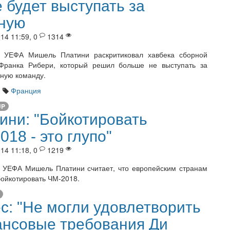
е будет выступать за
ную
14 11:59, 0
1314
т УЕФА Мишель Платини раскритиковал хавбека сборной
Франка Рибери, который решил больше не выступать за
ную команду.
я
Франция
UP
ини: "Бойкотировать
018 - это глупо"
14 11:18, 0
1219
 УЕФА Мишель Платини считает, что европейским странам
бойкотировать ЧМ-2018.
с: "Не могли удовлетворить
нсовые требования Ди