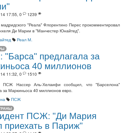
и"
14 17:55, 0
1239
 мадридского "Реала" Флорентино Перес прокомментировал
нхеля Ди Марии в "Манчестер Юнайтед".
айтед
Реал М.
РЫ
 "Барса" предлагала за
иньоса 40 миллионов
14 11:32, 0
1510
т ПСЖ Нассер Аль-Хелаифи сообщил, что "Барселона"
а за Маркиньоса 40 миллионов евро.
она
ПСЖ
ТРАНЫ
идент ПСЖ: "Ди Мария
л приехать в Париж"