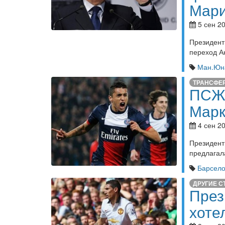
Мари
5 сен 20
Президент
переход А
Ман.Юн
ТРАНСФЕ
ПСЖ:
Марк
4 сен 20
Президен
предлагал
Барсел
ДРУГИЕ С
През
хоте