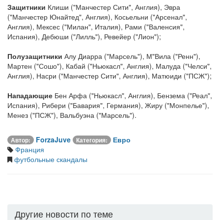
Защитники
Клиши ("Манчестер Сити", Англия), Эвра
("Манчестер Юнайтед", Англия), Косьельни ("Арсенал",
Англия), Мексес ("Милан", Италия), Рами ("Валенсия",
Испания), Дебюши ("Лилль"), Ревейер ("Лион");
Полузащитники
Алу Диарра ("Марсель"), М"Вила ("Ренн"),
Мартен ("Сошо"), Кабай ("Ньюкасл", Англия), Малуда ("Челси",
Англия), Насри ("Манчестер Сити", Англия), Матюиди ("ПСЖ");
Нападающие
Бен Арфа ("Ньюкасл", Англия), Бензема ("Реал",
Испания), Рибери ("Бавария", Германия), Жиру ("Монпелье"),
Менез ("ПСЖ"), Вальбуэна ("Марсель").
ForzaJuve
Евро
Автор:
Категория:
Франция
футбольные скандалы
Другие новости по теме