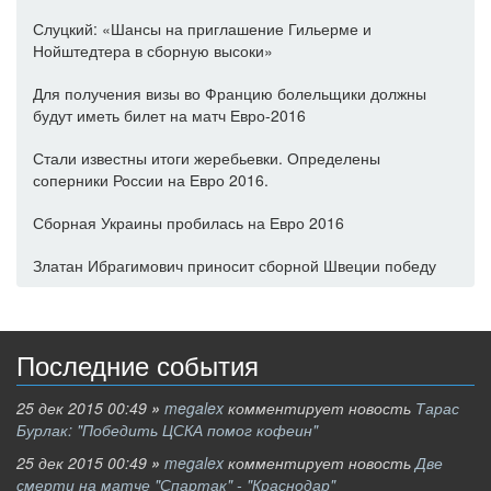
Слуцкий: «Шансы на приглашение Гильерме и
Нойштедтера в сборную высоки»
Для получения визы во Францию болельщики должны
будут иметь билет на матч Евро-2016
Стали известны итоги жеребьевки. Определены
соперники России на Евро 2016.
Сборная Украины пробилась на Евро 2016
Златан Ибрагимович приносит сборной Швеции победу
Последние события
25 дек 2015 00:49
»
megalex
комментирует новость
Тарас
Бурлак: "Победить ЦСКА помог кофеин"
25 дек 2015 00:49
»
megalex
комментирует новость
Две
смерти на матче "Спартак" - "Краснодар"