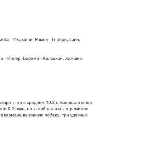
иббз - Фламини, Рэмси - Гнабри, Езил,
га - Инлер, Берами - Кальехон, Хамшик,
ворят, что в среднем 10.2 очков достаточно
эти 0.2 очка, но к этой цели мы стремимся.
в кармане выездную победу, три удачных