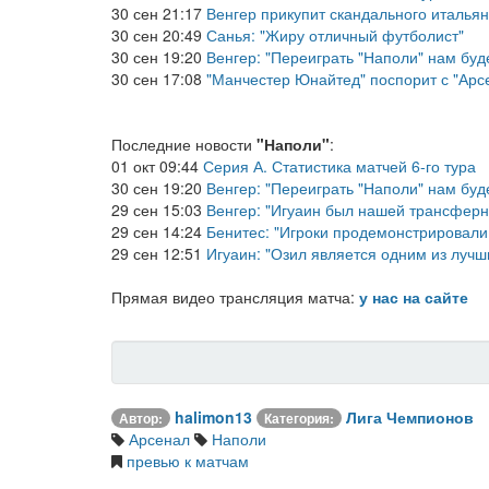
30 сен 21:17
Венгер прикупит скандального италья
30 сен 20:49
Санья: "Жиру отличный футболист"
30 сен 19:20
Венгер: "Переиграть "Наполи" нам буд
30 сен 17:08
"Манчестер Юнайтед" поспорит с "Арс
Последние новости
"Наполи"
:
01 окт 09:44
Серия А. Статистика матчей 6-го тура
30 сен 19:20
Венгер: "Переиграть "Наполи" нам буд
29 сен 15:03
Венгер: "Игуаин был нашей трансферно
29 сен 14:24
Бенитес: "Игроки продемонстрировали
29 сен 12:51
Игуаин: "Озил является одним из лучш
Прямая видео трансляция матча:
у нас на сайте
halimon13
Лига Чемпионов
Автор:
Категория:
Арсенал
Наполи
превью к матчам