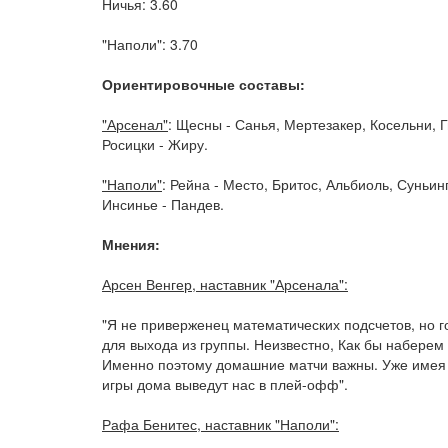
Ничья: 3.60
"Наполи": 3.70
Ориентировочные составы:
"Арсенал"
: Щесны - Санья, Мертезакер, Косельни, Г
Росицки - Жиру.
"Наполи"
: Рейна - Место, Бритос, Альбиоль, Суньин
Инсинье - Пандев.
Мнения:
Арсен Венгер, наставник "Арсенала":
"Я не приверженец математических подсчетов, но го
для выхода из группы. Неизвестно, Как бы наберем 
Именно поэтому домашние матчи важны. Уже имея 
игры дома выведут нас в плей-офф".
Рафа Бенитес, наставник "Наполи":