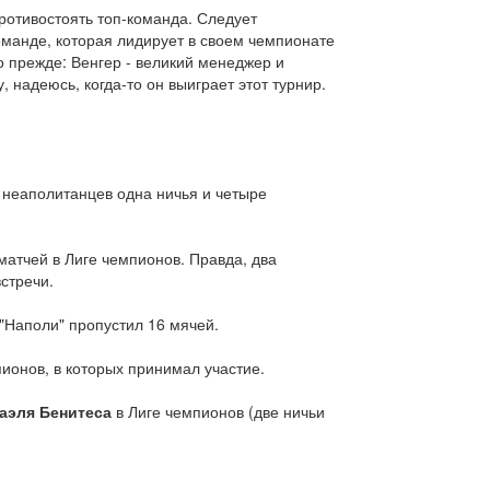
противостоять топ-команда. Следует
оманде, которая лидирует в своем чемпионате
о прежде: Венгер - великий менеджер и
 надеюсь, когда-то он выиграет этот турнир.
у неаполитанцев одна ничья и четыре
матчей в Лиге чемпионов. Правда, два
стречи.
 "Наполи" пропустил 16 мячей.
пионов, в которых принимал участие.
аэля Бенитеса
в Лиге чемпионов (две ничьи