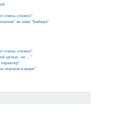
нца
ет очень сложно"
еналом" за хава "Байера"
ет очень сложно"
й целью, но ..."
 характер"
их игроков в мире"