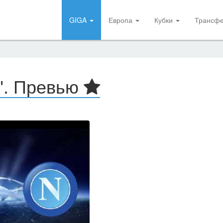
GIGA
Европа
Кубки
Трансф
и". Превью