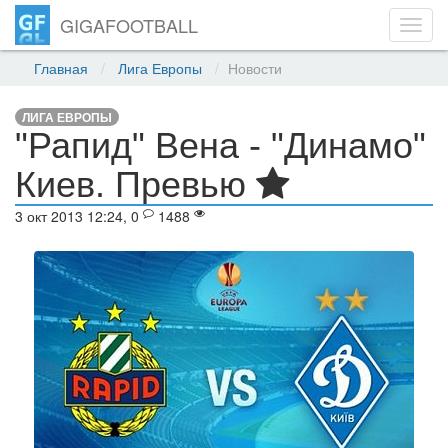
GIGAFOOTBALL
Toggl
navig
Главная
Лига Европы
Новости
ЛИГА ЕВРОПЫ
"Рапид" Вена - "Динамо"
Киев. Превью
3 окт 2013 12:24, 0
1488