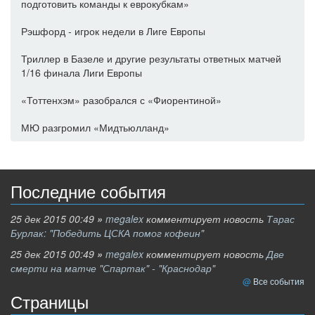
подготовить команды к еврокубкам»
Рэшфорд - игрок недели в Лиге Европы
Триллер в Базеле и другие результаты ответных матчей
1/16 финала Лиги Европы
«Тоттенхэм» разобрался с «Фиорентиной»
МЮ разгромил «Мидтьюлланд»
Последние события
25 дек 2015 00:49
»
megalex
комментирует новость
Тарас
Бурлак: "Победить ЦСКА помог кофеин"
25 дек 2015 00:49
»
megalex
комментирует новость
Две
смерти на матче "Спартак" - "Краснодар"
Все события
Страницы