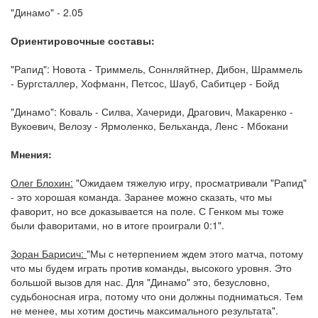
"Динамо" - 2.05
Ориентировочные составы:
"Рапид": Новота - Триммель, Соннляйтнер, Дибон, Шраммель
- Бургсталлер, Хофманн, Петсос, Шауб, Сабитцер - Бойд
"Динамо": Коваль - Силва, Хачериди, Драгович, Макаренко -
Вукоевич, Велозу - Ярмоленко, Бельханда, Ленс - Мбокани
Мнения:
Олег Блохин:
"Ожидаем тяжелую игру, просматривали "Рапид"
- это хорошая команда. Заранее можно сказать, что мы
фаворит, но все доказывается на поле. С Генком мы тоже
были фаворитами, но в итоге проиграли 0:1".
Зоран Барисич:
"Мы с нетерпением ждем этого матча, потому
что мы будем играть против команды, высокого уровня. Это
большой вызов для нас. Для "Динамо" это, безусловно,
судьбоносная игра, потому что они должны подниматься. Тем
не менее, мы хотим достичь максимального результата".