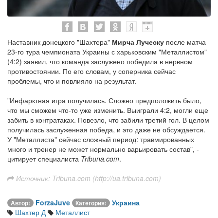
Наставник донецкого "Шахтера"
Мирча Луческу
после матча
23-го тура чемпионата Украины с харьковским "Металлистом"
(4:2) заявил, что команда заслужено победила в нервном
противостоянии. По его словам, у соперника сейчас
проблемы, что и повлияло на результат.
"Инфарктная игра получилась. Сложно предположить было,
что мы сможем что-то уже изменить. Выиграли 4:2, могли еще
забить в контратаках. Повезло, что забили третий гол. В целом
получилась заслуженная победа, и это даже не обсуждается.
У "Металлиста" сейчас сложный период: травмированных
много и тренер не может нормально варьировать состав", -
цитирует специалиста
Tribuna.com
.
Источник: Tribuna.com (http://ua.tribuna.com)
ForzaJuve
Украина
Автор:
Категория:
Шахтер Д
Металлист