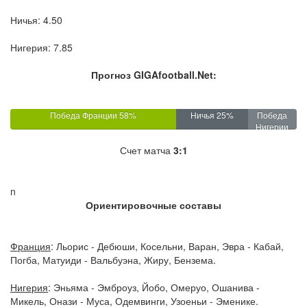
Ничья: 4.50
Нигерия: 7.85
Прогноз GIGAfootball.Net:
Победа Франции 58%
Ничья 25%
Победа
Нигерии
17%
Счет матча
3:1
n
Ориентировочные составы
Франция
: Льорис - Дебюши, Косельни, Варан, Эвра - Кабай,
Погба, Матуиди - Вальбуэна, Жиру, Бензема.
Нигерия
: Эньяма - Эмброуз, Йобо, Омеруо, Ошанива -
Микель, Онази - Муса, Одемвинги, Узоеньи - Эменике.