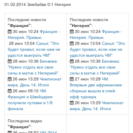
01.02.2014 Зимбабве 0:1 Нигерия
Последние новости
Последние новости
"Франция"
:
"Нигерия"
:
30 июн 10:24
Франция -
30 июн 10:24
Франция -
Нигерия. Превью
Нигерия. Превью
28 июн 13:04
Санья: "Это
28 июн 13:04
Санья: "Это
будет провал, если нам не
будет провал, если нам не
удастся выиграть ЧМ"
удастся выиграть ЧМ"
28 июн 10:36
Бензема:
28 июн 10:36
Бензема:
"Нужно отдать все свои
"Нужно отдать все свои
силы в матче с Нигерией"
силы в матче с Нигерией"
26 июн 13:29
Чемпионат
27 июн 10:28
ЧМ.
мира. День 14. Итоги
Впервые две африканские
26 июн 09:10
ЧМ.
сборные вышли в плей-
Франция и Швейцария
офф турнира
получили путевки в 1/8
26 июн 13:29
Чемпионат
финала
мира. День 14. Итоги
Последнее видео
"Франция"
:
26 июн 08:52
ЧМ-2014.