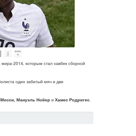
 мира-2014, которым стал хавбек сборной
болиста один забитый мяч и две
 Месси, Мануэль Нойер
и
Хамес Родригес
.