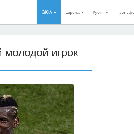
GIGA
Европа
Кубки
Трансф
й молодой игрок