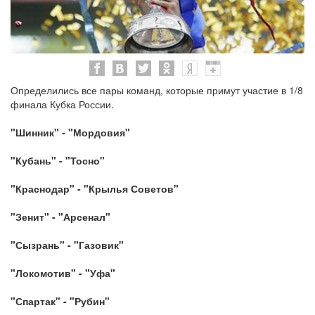
Определились все пары команд, которые примут участие в 1/8
финала Кубка России.
"Шинник" - "Мордовия"
"Кубань" - "Тосно"
"Краснодар" - "Крылья Советов"
"Зенит" - "Арсенал"
"Сызрань" - "Газовик"
"Локомотив" - "Уфа"
"Спартак" - "Рубин"