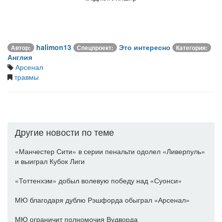
halimon13
Это интересно
Автор:
Спецпроект:
Категория:
Англия
Арсенал
травмы
Другие новости по теме
«Манчестер Сити» в серии пенальти одолел «Ливерпуль»
и выиграл Кубок Лиги
«Тоттенхэм» добыл волевую победу над «Суонси»
МЮ благодаря дублю Рэшфорда обыграл «Арсенал»
МЮ ограничит полномочия Вудворда