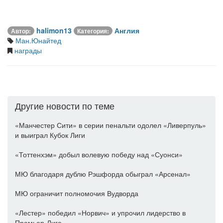
halimon13
Англия
Автор:
Категория:
Ман.Юнайтед
награды
Другие новости по теме
«Манчестер Сити» в серии пенальти одолел «Ливерпуль»
и выиграл Кубок Лиги
«Тоттенхэм» добыл волевую победу над «Суонси»
МЮ благодаря дублю Рэшфорда обыграл «Арсенал»
МЮ ограничит полномочия Вудворда
«Лестер» победил «Норвич» и упрочил лидерство в
Премьер-Лиге