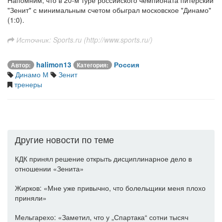
Напомним, что в 20-м туре российского чемпионата питерский
"Зенит" с минимальным счетом обыграл московское "Динамо"
(1:0).
Источник: Sports.ru (http://www.sports.ru/)
halimon13
Россия
Автор:
Категория:
Динамо М
Зенит
тренеры
Другие новости по теме
КДК принял решение открыть дисциплинарное дело в
отношении «Зенита»
Жирков: «Мне уже привычно, что болельщики меня плохо
приняли»
Мельгарехо: «Заметил, что у „Спартака“ сотни тысяч