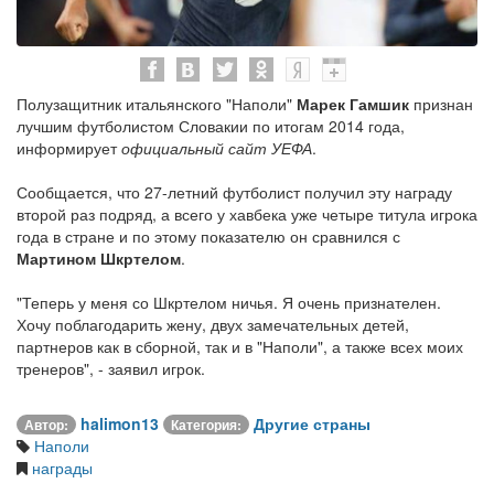
Полузащитник итальянского "Наполи"
Марек Гамшик
признан
лучшим футболистом Словакии по итогам 2014 года,
информирует
официальный сайт УЕФА
.
Сообщается, что 27-летний футболист получил эту награду
второй раз подряд, а всего у хавбека уже четыре титула игрока
года в стране и по этому показателю он сравнился с
Мартином Шкртелом
.
"Теперь у меня со Шкртелом ничья. Я очень признателен.
Хочу поблагодарить жену, двух замечательных детей,
партнеров как в сборной, так и в "Наполи", а также всех моих
тренеров", - заявил игрок.
halimon13
Другие страны
Автор:
Категория:
Наполи
награды