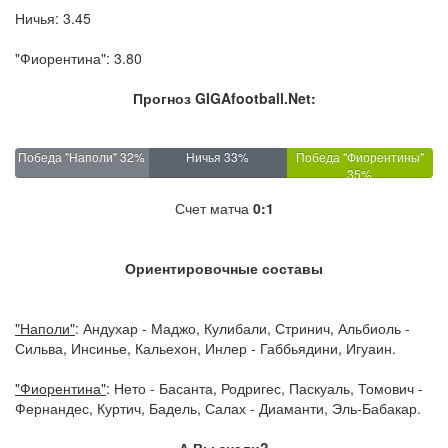
Ничья: 3.45
"Фиорентина": 3.80
Прогноз GIGAfootball.Net:
Победа "Наполи" 32%
Ничья 33%
Победа "Фиорентины"
35%
Счет матча
0:1
Ориентировочные составы
"Наполи"
: Андухар - Маджо, Кулибали, Стринич, Альбиоль -
Сильва, Инсинье, Кальехон, Инлер - Габбьядини, Игуаин.
"Фиорентина"
: Нето - Басанта, Родригес, Паскуаль, Томович -
Фернандес, Куртич, Бадель, Салах - Диаманти, Эль-Бабакар.
А Вы знали?