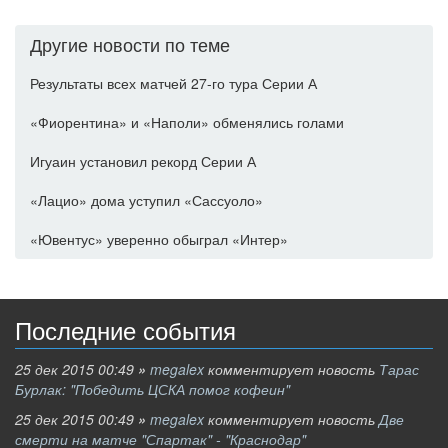
Другие новости по теме
Результаты всех матчей 27-го тура Серии А
«Фиорентина» и «Наполи» обменялись голами
Игуаин установил рекорд Серии А
«Лацио» дома уступил «Сассуоло»
«Ювентус» уверенно обыграл «Интер»
Последние события
25 дек 2015 00:49
»
megalex
комментирует новость
Тарас
Бурлак: "Победить ЦСКА помог кофеин"
25 дек 2015 00:49
»
megalex
комментирует новость
Две
смерти на матче "Спартак" - "Краснодар"