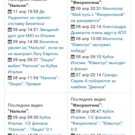
"Фиорентина"
:
"Наполи"
:
09 апр 20:31
Монтелла:
11 апр 19:59
Де
"Мой путь с "Фиорентиной"
Лаурентис не принял
не разорвется"
отставку Бенитеса
08 апр 22:14
Алессандро
09 апр 14:51
Звездный
Дьяманти очень ждут в АПЛ
дуэт для МЮ из Италии
08 апр 10:09
Монтелла:
09 апр 14:36
Бенитеса
"Ювентус" заслужил
уволят из "Наполи", если он
победу"
не выиграет Лигу Европы
08 апр 09:10
Кубок
09 апр 09:37
"Лацио"
Италии. "Ювентус" выходит
выбил "Наполи" из Кубка
в финал
Италии
07 апр 22:14
Гранды
08 апр 11:54
"Наполи" -
Серии А поборются за
"Лацио". Превью
хавбека "Дженоа"
Последнее видео
Последнее видео
"Фиорентина"
:
"Наполи"
:
08 апр 08:47
Кубок
09 апр 09:39
Кубок
Италии. 1/2 финала.
Италии. 1/2 финала.
"Фиорентина" - "Ювентус"
"Наполи" - "Лацио" 0:1
0:3
04 апр 15:35
Чемпионат
04 апр 21:48
Чемпионат