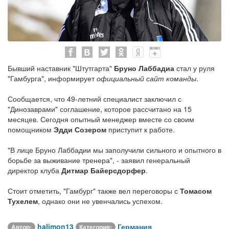
Бывший наставник "Штутгарта"
Бруно Лаббадиа
стал у руля
"Гамбурга", информирует
официальный сайт команды
.
Сообщается, что 49-летний специалист заключил с
"Динозаврами" соглашение, которое рассчитано на 15
месяцев. Сегодня опытный менеджер вместе со своим
помощником
Эдди Созером
приступит к работе.
"В лице Бруно Лаббадии мы заполучили сильного и опытного в
борьбе за выживание тренера", - заявил генеральный
директор клуба
Дитмар Байерсдорфер
.
Стоит отметить, "Гамбург" также вел переговоры с
Томасом
Тухелем
, однако они не увенчались успехом.
halimon13
Германия
Автор:
Категория: