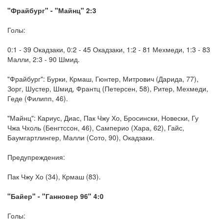
"Фрайбург" - "Майнц" 2:3
Голы:
0:1 - 39 Окадзаки, 0:2 - 45 Окадзаки, 1:2 - 81 Мехмеди, 1:3 - 83
Малли, 2:3 - 90 Шмид.
"Фрайбург": Бурки, Крмаш, Гюнтер, Митрович (Дарида, 77),
Зорг, Шустер, Шмид, Франтц (Петерсен, 58), Ритер, Мехмеди,
Геде (Филипп, 46).
"Майнц": Кариус, Диас, Пак Чжу Хо, Бросински, Новески, Гу
Чжа Чхоль (Бенгтссон, 46), Самперио (Хара, 62), Гайс,
Баумгартлингер, Малли (Сото, 90), Окадзаки.
Предупреждения:
Пак Чжу Хо (34), Крмаш (83).
"Байер" - "Ганновер 96" 4:0
Голы: