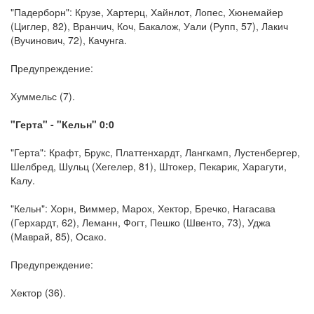
"Падерборн": Крузе, Хартерц, Хайнлот, Лопес, Хюнемайер
(Циглер, 82), Вранчич, Коч, Бакалож, Уали (Рупп, 57), Лакич
(Вучинович, 72), Качунга.
Предупреждение:
Хуммельс (7).
"Герта" - "Кельн" 0:0
"Герта": Крафт, Брукс, Платтенхардт, Лангкамп, Лустенбергер,
Шелбред, Шульц (Хегелер, 81), Штокер, Пекарик, Харагути,
Калу.
"Кельн": Хорн, Виммер, Марох, Хектор, Бречко, Нагасава
(Герхардт, 62), Леманн, Фогт, Пешко (Швенто, 73), Уджа
(Маврай, 85), Осако.
Предупреждение:
Хектор (36).