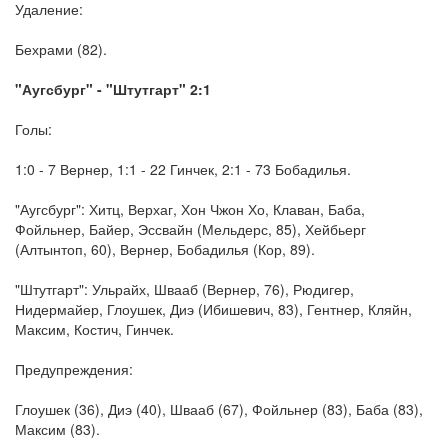
Удаление:
Бехрами (82).
"Аугсбург" - "Штутгарт" 2:1
Голы:
1:0 - 7 Вернер, 1:1 - 22 Гинчек, 2:1 - 73 Бобадилья.
"Аугсбург": Хитц, Верхаг, Хон Чжон Хо, Клаван, Баба,
Фойльнер, Байер, Эссвайн (Мельдерс, 85), Хейбьерг
(Алтынтоп, 60), Вернер, Бобадилья (Кор, 89).
"Штутгарт": Ульрайх, Швааб (Вернер, 76), Рюдигер,
Нидермайер, Глоушек, Диэ (Ибишевич, 83), Гентнер, Кляйн,
Максим, Костич, Гинчек.
Предупреждения:
Глоушек (36), Диэ (40), Швааб (67), Фойльнер (83), Баба (83),
Максим (83).