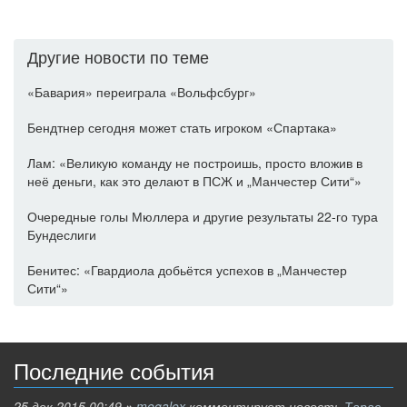
Другие новости по теме
«Бавария» переиграла «Вольфсбург»
Бендтнер сегодня может стать игроком «Спартака»
Лам: «Великую команду не построишь, просто вложив в
неё деньги, как это делают в ПСЖ и „Манчестер Сити“»
Очередные голы Мюллера и другие результаты 22-го тура
Бундеслиги
Бенитес: «Гвардиола добьётся успехов в „Манчестер
Сити“»
Последние события
25 дек 2015 00:49
»
megalex
комментирует новость
Тарас