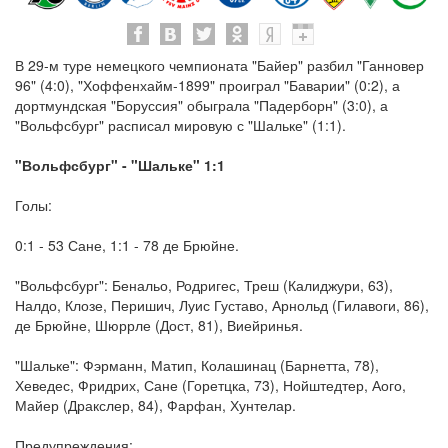
В 29-м туре немецкого чемпионата "Байер" разбил "Ганновер
96" (4:0), "Хоффенхайм-1899" проиграл "Баварии" (0:2), а
дортмундская "Боруссия" обыграла "Падерборн" (3:0), а
"Вольфсбург" расписал мировую с "Шальке" (1:1).
"Вольфсбург" - "Шальке" 1:1
Голы:
0:1 - 53 Сане, 1:1 - 78 де Брюйне.
"Вольфсбург": Бенальо, Родригес, Треш (Калиджури, 63),
Налдо, Клозе, Перишич, Луис Густаво, Арнольд (Гилавоги, 86),
де Брюйне, Шюррле (Дост, 81), Виейринья.
"Шальке": Фэрманн, Матип, Колашинац (Барнетта, 78),
Хеведес, Фридрих, Сане (Горетцка, 73), Нойштедтер, Аого,
Майер (Дракслер, 84), Фарфан, Хунтелар.
Предупреждения: