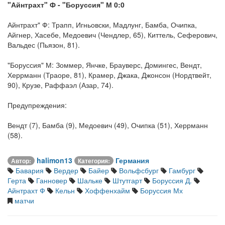
"Айнтрахт" Ф - "Боруссия" М 0:0
Айнтрахт" Ф: Трапп, Игньовски, Мадлунг, Бамба, Очипка,
Айгнер, Хасебе, Медоевич (Чендлер, 65), Киттель, Сеферович,
Вальдес (Пьязон, 81).
"Боруссия" М: Зоммер, Янчке, Брауверс, Домингес, Вендт,
Херрманн (Траоре, 81), Крамер, Джака, Джонсон (Нордтвейт,
90), Крузе, Раффаэл (Азар, 74).
Предупреждения:
Вендт (7), Бамба (9), Медоевич (49), Очипка (51), Херрманн
(58).
halimon13
Германия
Автор:
Категория:
Бавария
Вердер
Байер
Вольфсбург
Гамбург
Герта
Ганновер
Шальке
Штутгарт
Боруссия Д.
Айнтрахт Ф
Кельн
Хоффенхайм
Боруссия Мх
матчи