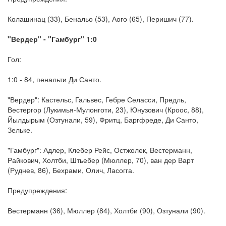
Колашинац (33), Бенальо (53), Аого (65), Перишич (77).
"Вердер" - "Гамбург" 1:0
Гол:
1:0 - 84, пенальти Ди Санто.
"Вердер": Кастельс, Гальвес, Гебре Селасси, Предль,
Вестергор (Лукимья-Мулонготи, 23), Юнузович (Кроос, 88),
Йылдырым (Озтунали, 59), Фритц, Баргфреде, Ди Санто,
Зельке.
"Гамбург": Адлер, Клебер Рейс, Остжолек, Вестерманн,
Райкович, Холтби, Штьебер (Мюллер, 70), ван дер Варт
(Руднев, 86), Бехрами, Олич, Ласогга.
Предупреждения:
Вестерманн (36), Мюллер (84), Холтби (90), Озтунали (90).