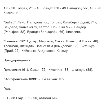
1:0 - 20 Топрак, 2:0 - 40 Брандт, 3:0 - 49 Пападопулос, 4:0 - 70
Кисслинг.
"Байер": Лено, Пападопулос, Топрак, Хильберт (Едвай, 74),
Венделл, Чалханоглу, Кастро, Сон Хын Мин, Бендер
(Рольфес, 82), Брандт (Бельараби, 66), Кисслинг.
"Ганновер 96": Цилер, Марсело, Сакаи, Шульц (Я Конан, 46),
Тревизан, Штиндль, Гюльселям (Шмидебах, 68), Битенкур
(Приб, 25), Кийотаке, Андреасен, Хоселу.
Предупреждения:
Гюльселям (61), Сакаи (72), Кисслинг (88), Штиндль (88).
"Хоффенхайм-1899" - "Бавария" 0:2
Голы:
0:1 - 38 Роде, 0:2 - 90, автогол Бек.