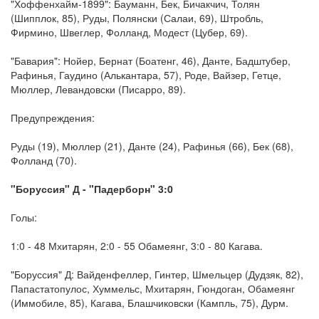
"Хоффенхайм-1899": Бауманн, Бек, Бичакчич, Толян
(Шипплок, 85), Руды, Полянски (Салаи, 69), Штробль,
Фирмино, Швеглер, Фолланд, Модест (Цубер, 69).
"Бавария": Нойер, Бернат (Боатенг, 46), Данте, Бадштубер,
Рафинья, Гаудино (Алькантара, 57), Роде, Вайзер, Гетце,
Мюллер, Левандовски (Писарро, 89).
Предупреждения:
Руды (19), Мюллер (21), Данте (24), Рафинья (66), Бек (68),
Фолланд (70).
"Боруссия" Д - "Падерборн" 3:0
Голы:
1:0 - 48 Мхитарян, 2:0 - 55 Обамеянг, 3:0 - 80 Кагава.
"Боруссия" Д: Вайденфеллер, Гинтер, Шмельцер (Дудзяк, 82),
Папастатопулос, Хуммельс, Мхитарян, Гюндоган, Обамеянг
(Иммобиле, 85), Кагава, Блашчиковски (Кампль, 75), Дурм.