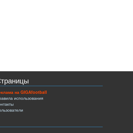
траницы
еклама на GIGAfootball
равила использования
онтакты
ользователи