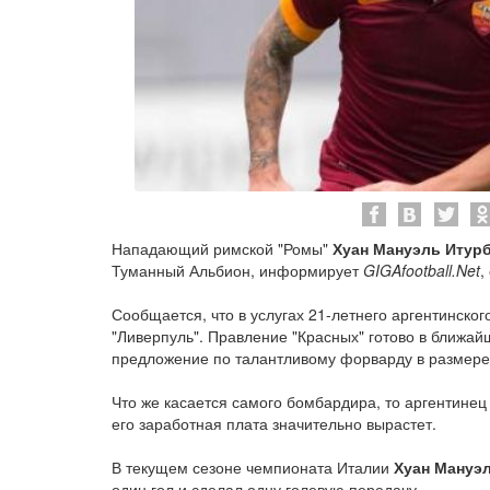
Нападающий римской "Ромы"
Хуан Мануэль Итур
Туманный Альбион, информирует
GIGAfootball.Net
,
Сообщается, что в услугах 21-летнего аргентинско
"Ливерпуль". Правление "Красных" готово в ближа
предложение по талантливому форварду в размер
Что же касается самого бомбардира, то аргентинец 
его заработная плата значительно вырастет.
В текущем сезоне чемпионата Италии
Хуан Мануэ
один гол и сделал одну голевую передачу.