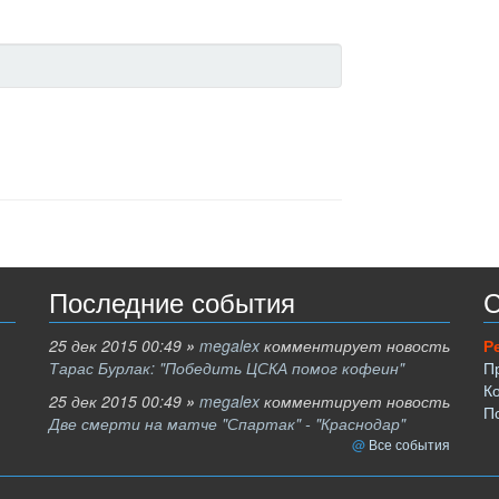
Последние события
С
25 дек 2015 00:49
»
megalex
комментирует новость
Р
Тарас Бурлак: "Победить ЦСКА помог кофеин"
П
К
25 дек 2015 00:49
»
megalex
комментирует новость
П
Две смерти на матче "Спартак" - "Краснодар"
Все события