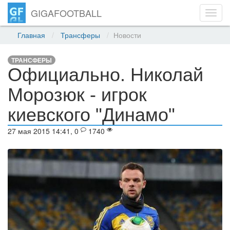
GIGAFOOTBALL
Toggl
navig
Главная
Трансферы
Новости
ТРАНСФЕРЫ
Официально. Николай
Морозюк - игрок
киевского "Динамо"
27 мая 2015 14:41, 0
1740