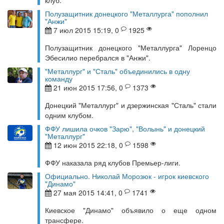
клуб.
Полузащитник донецкого "Металлурга" пополнил
"Анжи"
7 июл 2015 15:19, 0
1925
Полузащитник донецкого "Металлурга" Лоренцо
Эбесилио перебрался в "Анжи".
"Металлург" и "Сталь" объединились в одну
команду
21 июн 2015 17:56, 0
1373
Донецкий "Металлург" и дзержинская "Сталь" стали
одним клубом.
ФФУ лишила очков "Зарю", "Волынь" и донецкий
"Металлург"
12 июн 2015 22:18, 0
1598
ФФУ наказала ряд клубов Премьер-лиги.
Официально. Николай Морозюк - игрок киевского
"Динамо"
27 мая 2015 14:41, 0
1741
Киевское "Динамо" объявило о еще одном
трансфере.