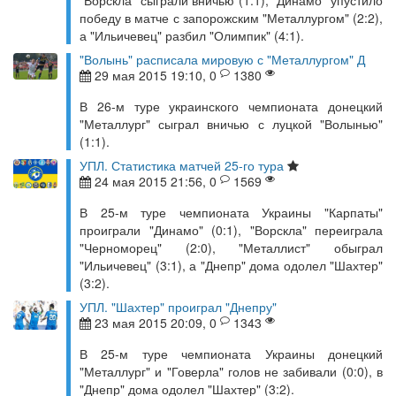
"Ворскла" сыграли вничью (1:1), "Динамо" упустило
победу в матче с запорожским "Металлургом" (2:2),
а "Ильичевец" разбил "Олимпик" (4:1).
"Волынь" расписала мировую с "Металлургом" Д
29 мая 2015 19:10, 0
1380
В 26-м туре украинского чемпионата донецкий
"Металлург" сыграл вничью с луцкой "Волынью"
(1:1).
УПЛ. Статистика матчей 25-го тура
24 мая 2015 21:56, 0
1569
В 25-м туре чемпионата Украины "Карпаты"
проиграли "Динамо" (0:1), "Ворскла" переиграла
"Черноморец" (2:0), "Металлист" обыграл
"Ильичевец" (3:1), а "Днепр" дома одолел "Шахтер"
(3:2).
УПЛ. "Шахтер" проиграл "Днепру"
23 мая 2015 20:09, 0
1343
В 25-м туре чемпионата Украины донецкий
"Металлург" и "Говерла" голов не забивали (0:0), в
"Днепр" дома одолел "Шахтер" (3:2).